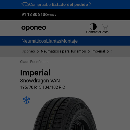
Compruebe
Estado del pedido
Ctrl
M
91 18 80 810
Cerrado
Contraste
Cesta
Neumáticos
Llantas
Montaje
Oponeo
Neumáticos para Turismos
Imperial
Snowdrag
Clase Económica
Imperial
Snowdragon VAN
195/70 R15 104/102 R C