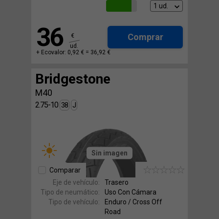
36
Comprar
€
ud.
+ Ecovalor: 0,92 € =
36,92 €
Bridgestone
M40
2.75-10
38
J
Sin imagen
Comparar
Eje de vehículo:
Trasero
Tipo de neumático:
Uso Con Cámara
Tipo de vehículo:
Enduro / Cross Off
Road