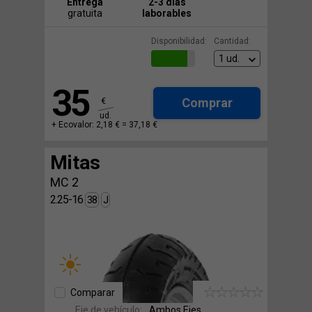
Entrega
2-3 días
gratuita
laborables
Disponibilidad:
Cantidad:
35
Comprar
€
ud.
+ Ecovalor: 2,18 € =
37,18 €
Mitas
MC 2
2.25-16
38
J
Comparar
Eje de vehículo:
Ambos Ejes