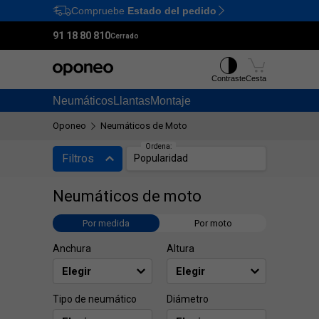
Compruebe
Estado del pedido
Ctrl
M
91 18 80 810
Cerrado
Contraste
Cesta
Neumáticos
Llantas
Montaje
Oponeo
Neumáticos de Moto
Ordena:
Ordena:
Filtros
Popularidad
Neumáticos de moto
Por medida
Por moto
Anchura
Altura
Tipo de neumático
Diámetro