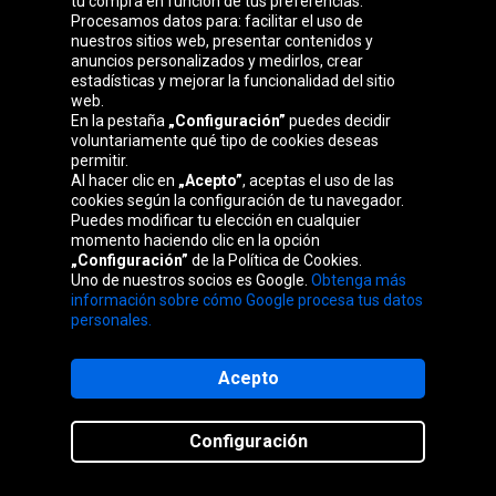
tu compra en función de tus preferencias.
Procesamos datos para: facilitar el uso de
Entrega
nuestros sitios web, presentar contenidos y
Entrega
2-3 días
gratuita
laborables
anuncios personalizados y medirlos, crear
estadísticas y mejorar la funcionalidad del sitio
web.
Disponibilidad:
Cantidad:
En la pestaña
„Configuración”
puedes decidir
voluntariamente qué tipo de cookies deseas
permitir.
38
Al hacer clic en
„Acepto”
, aceptas el uso de las
Comprar
€
cookies según la configuración de tu navegador.
Puedes modificar tu elección en cualquier
ud.
+ Ecovalor: 0,92 € =
38,92 €
momento haciendo clic en la opción
„Configuración”
de la Política de Cookies.
Uno de nuestros socios es Google.
Obtenga más
Deli Tire
información sobre cómo Google procesa tus datos
personales.
S-228
2.50-17
38
L
Acepto
Configuración