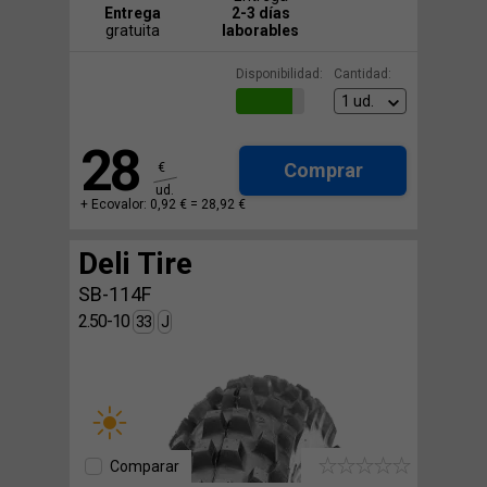
Entrega
2-3 días
gratuita
laborables
Disponibilidad:
Cantidad:
28
Comprar
€
ud.
+ Ecovalor: 0,92 € =
28,92 €
Deli Tire
SB-114F
2.50-10
33
J
Comparar