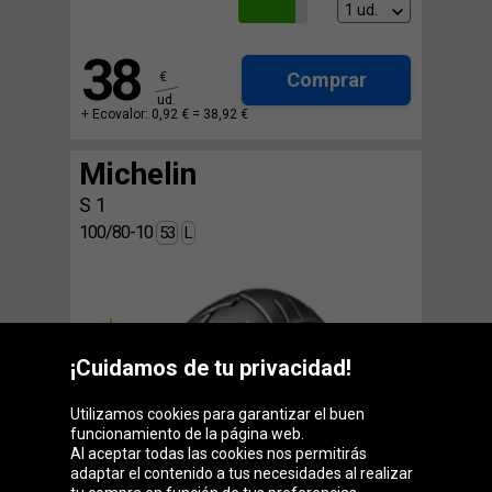
38
Comprar
€
ud.
+ Ecovalor: 0,92 € =
38,92 €
Michelin
S 1
100/80-10
53
L
¡Cuidamos de tu privacidad!
4,16
Comparar
Eje de vehículo:
Ambos Ejes
Utilizamos cookies para garantizar el buen
Tipo de neumático:
Sin Cámara / Con
funcionamiento de la página web.
Cámara
Al aceptar todas las cookies nos permitirás
Tipo de vehículo:
Scooter
adaptar el contenido a tus necesidades al realizar