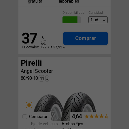
gratuita
laborables
Disponibilidad:
Cantidad:
37
Comprar
€
ud.
+ Ecovalor: 0,92 € =
37,92 €
Pirelli
Angel Scooter
80/90-10
44
J
4,64
Comparar
Eje de vehículo:
Ambos Ejes