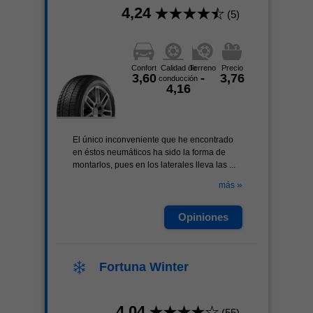
4,24
(5)
Confort
Calidad de
Terreno
Precio
3,60
-
3,76
conducción
4,16
El único inconveniente que he encontrado
en éstos neumáticos ha sido la forma de
montarlos, pues en los laterales lleva las ...
»
más
Opiniones
Fortuna Winter
4,04
(55)