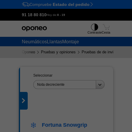
Compruebe
Estado del pedido
Ctrl
M
91 18 80 810
Hoy de:
8 - 19
Contraste
Cesta
Neumáticos
Llantas
Montaje
Oponeo
Pruebas y opiniones
Pruebas de de invierno Fort
Seleccionar
 lista
Nota decreciente
Fortuna Snowgrip