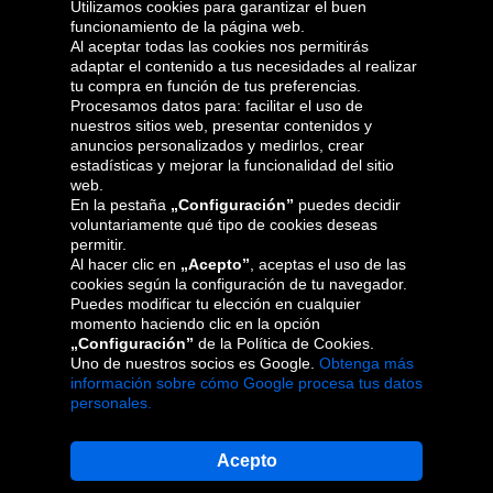
Utilizamos cookies para garantizar el buen
funcionamiento de la página web.
Al aceptar todas las cookies nos permitirás
adaptar el contenido a tus necesidades al realizar
Grupo Oponeo
tu compra en función de tus preferencias.
Procesamos datos para: facilitar el uso de
nuestros sitios web, presentar contenidos y
anuncios personalizados y medirlos, crear
estadísticas y mejorar la funcionalidad del sitio
Belgique
Česká
Deutschland
Éire
web.
republika
En la pestaña
„Configuración”
puedes decidir
voluntariamente qué tipo de cookies deseas
permitir.
Al hacer clic en
„Acepto”
, aceptas el uso de las
France
Italia
Magyarország
Nederland
cookies según la configuración de tu navegador.
Puedes modificar tu elección en cualquier
momento haciendo clic en la opción
„Configuración”
de la Política de Cookies.
Uno de nuestros socios es Google.
Obtenga más
Österreich
Polska
Slovenská
United
información sobre cómo Google procesa tus datos
republika
Kingdom
personales.
Acepto
Mapa del sitio web