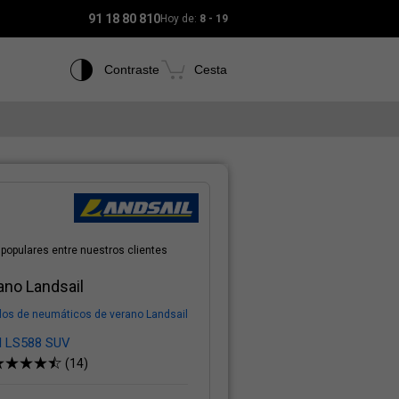
91 18 80 810
Hoy de:
8 - 19
Contraste
Cesta
populares entre nuestros clientes
ano Landsail
los de neumáticos de verano Landsail
l LS588 SUV
(14)