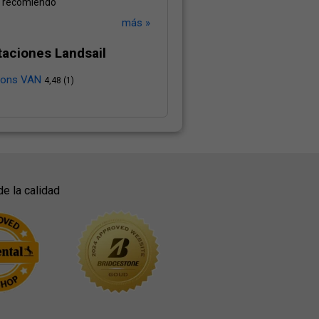
lo recomiendo
más »
taciones Landsail
asons VAN
4,48 (1)
de la calidad