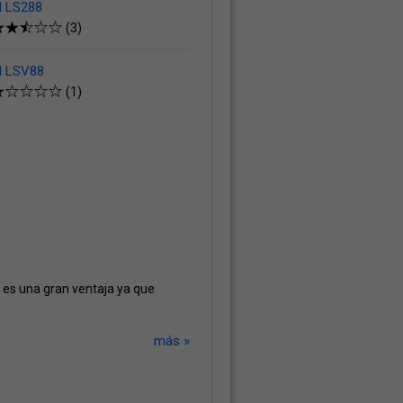
l LS288
(3)
l LSV88
(1)
 es una gran ventaja ya que
más »