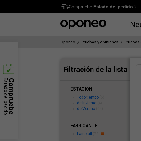
Compruebe
Estado del pedido
Ctrl
M
Ne
Oponeo
Pruebas y opiniones
Pruebas 
Filtración de la lista
Estado del pedido
Compruebe
ESTACIÓN
Todo tiempo
(6)
de Invierno
(4)
de Verano
(62)
FABRICANTE
Landsail
(72)