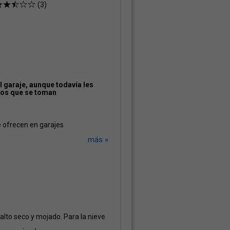
(3)
 garaje, aunque todavía les
ejos que se toman
e ofrecen en garajes
más »
lto seco y mojado. Para la nieve