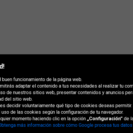
d!
l buen funcionamiento de la página web.
mitirás adaptar el contenido a tus necesidades al realizar tu co
uso de nuestros sitios web, presentar contenidos y anuncios per
ad del sitio web.
s decidir voluntariamente qué tipo de cookies deseas permitir.
France
Italia
Magyarország
Nederland
Österreich
Polska
Slovenská
U
republika
K
l uso de las cookies según la configuración de tu navegador.
lquier momento haciendo clic en la opción
„Configuración”
de la
Obtenga más información sobre cómo Google procesa tus datos