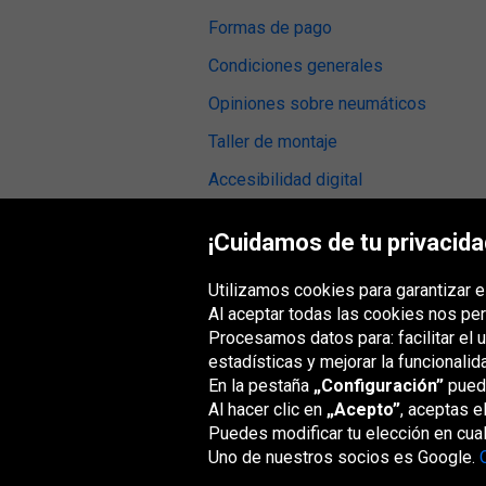
Formas de pago
Condiciones generales
Opiniones sobre neumáticos
Taller de montaje
Accesibilidad digital
¡Cuidamos de tu privacida
Utilizamos cookies para garantizar e
Grupo Oponeo
Al aceptar todas las cookies nos per
Procesamos datos para: facilitar el 
estadísticas y mejorar la funcionalid
En la pestaña
„Configuración”
puede
Belgique
Česká
Deutschland
Éire
republika
Al hacer clic en
„Acepto”
, aceptas e
Puedes modificar tu elección en cua
Uno de nuestros socios es Google.