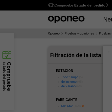
Compruebe
Estado del pedido
Ctrl
M
Ne
Oponeo
Pruebas y opiniones
Pruebas 
Filtración de la lista
Estado del pedido
Compruebe
ESTACIÓN
Todo tiempo
(5)
de Invierno
(95)
de Verano
(69)
FABRICANTE
Matador
(169)