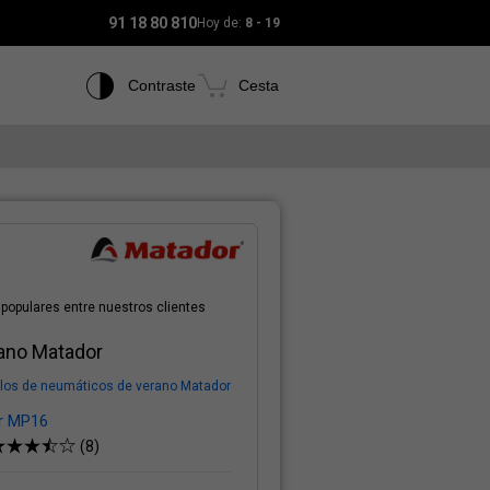
91 18 80 810
Hoy de:
8 - 19
Contraste
Cesta
populares entre nuestros clientes
ano Matador
los de neumáticos de verano Matador
r MP16
(8)