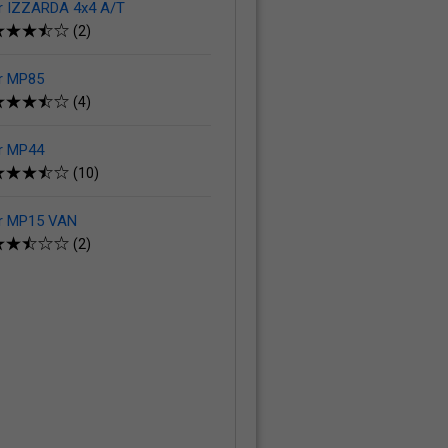
r IZZARDA 4x4 A/T
(2)
r MP85
(4)
r MP44
(10)
r MP15 VAN
(2)