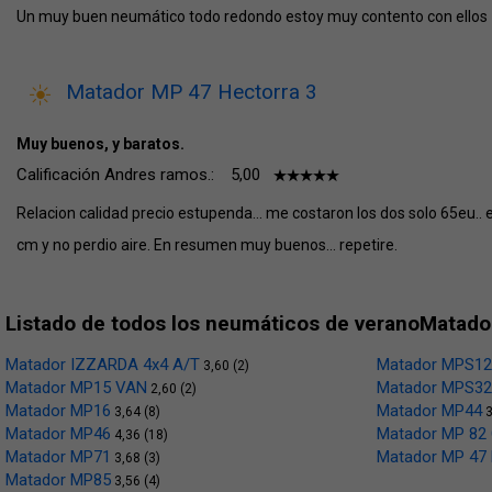
Un muy buen neumático todo redondo estoy muy contento con ellos
Matador MP 47 Hectorra 3
Muy buenos, y baratos.
Calificación Andres ramos.:
5,00
Relacion calidad precio estupenda... me costaron los dos solo 65eu.. e
cm y no perdio aire. En resumen muy buenos... repetire.
Listado de todos los neumáticos de veranoMatado
Matador IZZARDA 4x4 A/T
Matador MPS12
3,60 (2)
Matador MP15 VAN
Matador MPS32
2,60 (2)
Matador MP16
Matador MP44
3,64 (8)
3
Matador MP46
Matador MP 82
4,36 (18)
Matador MP71
Matador MP 47 
3,68 (3)
Matador MP85
3,56 (4)