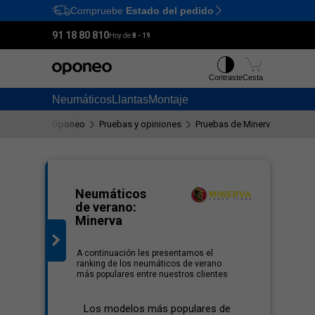
Compruebe
Estado del pedido
Ctrl
M
91 18 80 810
Hoy de:
8 - 19
Contraste
Cesta
Neumáticos
Llantas
Montaje
Oponeo
Pruebas y opiniones
Pruebas de Minerva neumáti
lista
Neumáticos
de verano:
Minerva
A continuación les presentamos el
ranking de los neumáticos de verano
más populares entre nuestros clientes
Los modelos más populares de