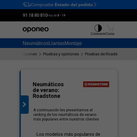
Compruebe
Estado del pedido
Ctrl
M
91 18 80 810
Hoy de:
8 - 19
Contraste
Cesta
Neumáticos
Llantas
Montaje
Oponeo
Pruebas y opiniones
Pruebas de Roadstone neum
lista
Neumáticos
de verano:
Roadstone
A continuación les presentamos el
ranking de los neumáticos de verano
más populares entre nuestros clientes
Los modelos más populares de