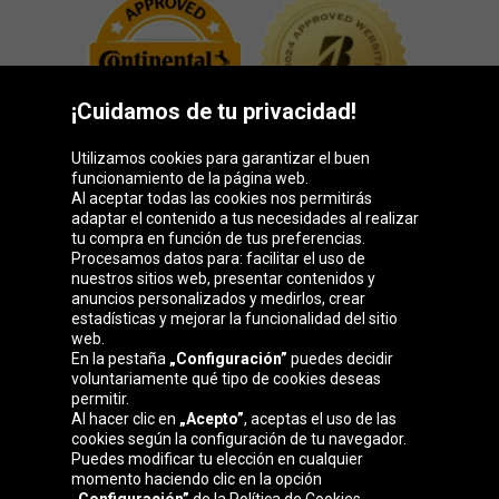
¡Cuidamos de tu privacidad!
Utilizamos cookies para garantizar el buen
funcionamiento de la página web.
Al aceptar todas las cookies nos permitirás
adaptar el contenido a tus necesidades al realizar
Grupo Oponeo
tu compra en función de tus preferencias.
Procesamos datos para: facilitar el uso de
nuestros sitios web, presentar contenidos y
anuncios personalizados y medirlos, crear
estadísticas y mejorar la funcionalidad del sitio
Belgique
Česká
Deutschland
Éire
web.
republika
En la pestaña
„Configuración”
puedes decidir
voluntariamente qué tipo de cookies deseas
permitir.
Al hacer clic en
„Acepto”
, aceptas el uso de las
France
Italia
Magyarország
Nederland
cookies según la configuración de tu navegador.
Puedes modificar tu elección en cualquier
momento haciendo clic en la opción