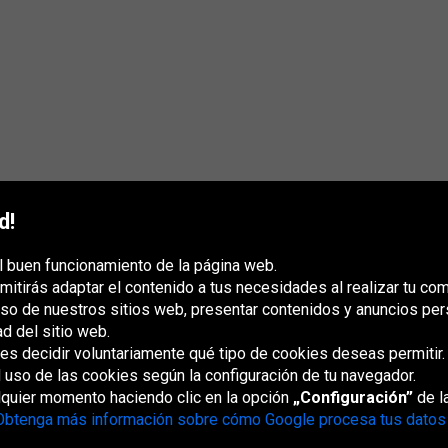
d!
l buen funcionamiento de la página web.
mitirás adaptar el contenido a tus necesidades al realizar tu co
uso de nuestros sitios web, presentar contenidos y anuncios per
ad del sitio web.
s decidir voluntariamente qué tipo de cookies deseas permitir.
France
Italia
Magyarország
Nederland
Österreich
Polska
Slovenská
U
republika
K
l uso de las cookies según la configuración de tu navegador.
lquier momento haciendo clic en la opción
„Configuración”
de la
Obtenga más información sobre cómo Google procesa tus datos