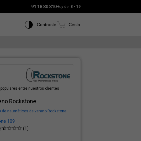
91 18 80 810
Hoy de:
8 - 19
Contraste
Cesta
populares entre nuestros clientes
rano Rockstone
s de neumáticos de verano Rockstone
one 109
(1)