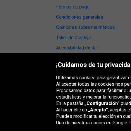
Formas de pago
Condiciones generales
Opiniones sobre neumáticos
Taller de montaje
Accesibilidad digital
¡Cuidamos de tu privacida
Utilizamos cookies para garantizar e
Grupo Oponeo
Al aceptar todas las cookies nos per
Procesamos datos para: facilitar el 
estadísticas y mejorar la funcionalid
En la pestaña
„Configuración”
puede
Belgique
Česká
Deutschland
Éire
republika
Al hacer clic en
„Acepto”
, aceptas e
Puedes modificar tu elección en cua
Uno de nuestros socios es Google.