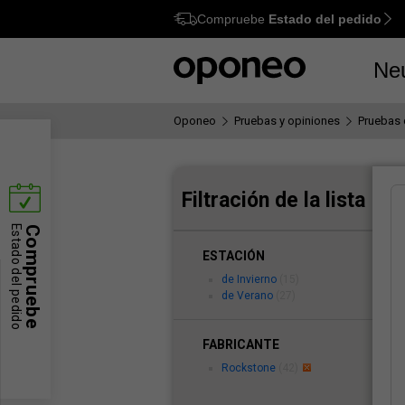
Compruebe
Estado del pedido
Ctrl
M
Ne
Oponeo
Pruebas y opiniones
Pruebas
Filtración de la lista
Estado del pedido
Compruebe
ESTACIÓN
de Invierno
(15)
de Verano
(27)
FABRICANTE
Rockstone
(42)