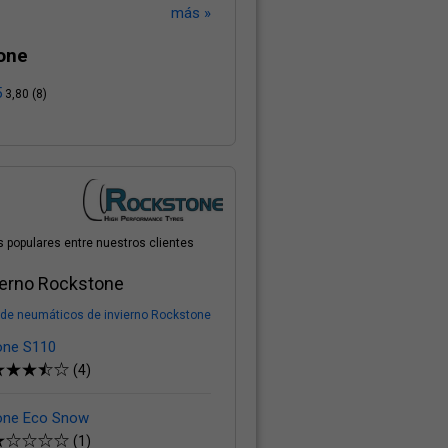
más »
one
5
3,80 (8)
 populares entre nuestros clientes
ierno Rockstone
de neumáticos de invierno Rockstone
one S110
(4)
one Eco Snow
(1)