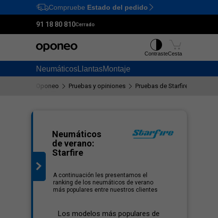
Compruebe
Estado del pedido
Ctrl
M
91 18 80 810
Cerrado
Contraste
Cesta
Neumáticos
Llantas
Montaje
Oponeo
Pruebas y opiniones
Pruebas de Starfire neumátic
lista
Neumáticos
de verano:
Starfire
A continuación les presentamos el
ranking de los neumáticos de verano
más populares entre nuestros clientes
Los modelos más populares de