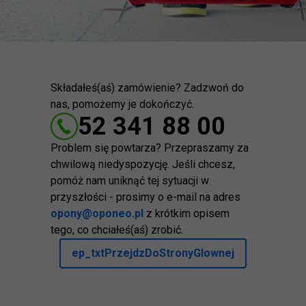
Składałeś(aś) zamówienie? Zadzwoń do
nas, pomożemy je dokończyć.
52 341 88 00
Problem się powtarza? Przepraszamy za
chwilową niedyspozycję. Jeśli chcesz,
pomóż nam uniknąć tej sytuacji w
przyszłości - prosimy o e-mail na adres
opony@oponeo.pl
z krótkim opisem
tego, co chciałeś(aś) zrobić.
ep_txtPrzejdzDoStronyGlownej