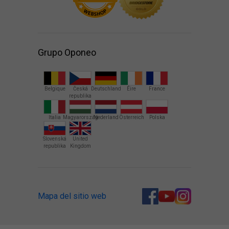
Grupo Oponeo
Belgique
Česká
Deutschland
Éire
France
republika
Italia
Magyarország
Nederland
Österreich
Polska
Slovenská
United
republika
Kingdom
Mapa del sitio web