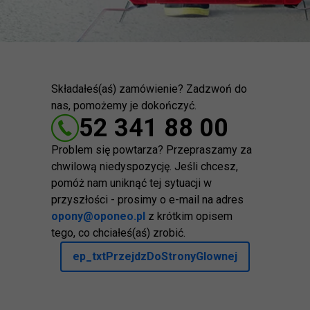
Składałeś(aś) zamówienie? Zadzwoń do
nas, pomożemy je dokończyć.
52 341 88 00
Problem się powtarza? Przepraszamy za
chwilową niedyspozycję. Jeśli chcesz,
pomóż nam uniknąć tej sytuacji w
przyszłości - prosimy o e-mail na adres
opony@oponeo.pl
z krótkim opisem
tego, co chciałeś(aś) zrobić.
ep_txtPrzejdzDoStronyGlownej