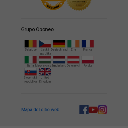
Grupo Oponeo
Belgique
Česká
Deutschland
Éire
France
republika
Italia
Magyarország
Nederland
Österreich
Polska
Slovenská
United
republika
Kingdom
Mapa del sitio web