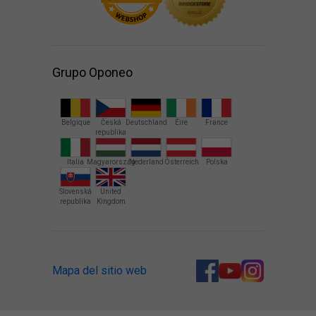
Grupo Oponeo
Belgique
Česká
Deutschland
Éire
France
republika
Italia
Magyarország
Nederland
Österreich
Polska
Slovenská
United
republika
Kingdom
Mapa del sitio web