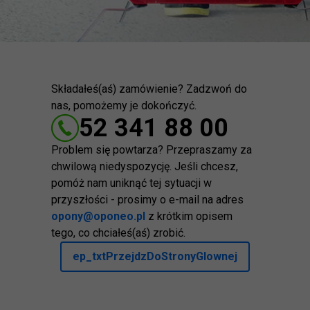
Składałeś(aś) zamówienie? Zadzwoń do
nas, pomożemy je dokończyć.
52 341 88 00
Problem się powtarza? Przepraszamy za
chwilową niedyspozycję. Jeśli chcesz,
pomóż nam uniknąć tej sytuacji w
przyszłości - prosimy o e-mail na adres
opony@oponeo.pl
z krótkim opisem
tego, co chciałeś(aś) zrobić.
ep_txtPrzejdzDoStronyGlownej