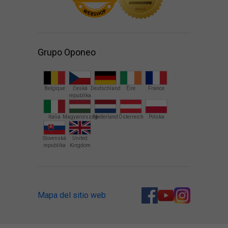
Grupo Oponeo
Belgique
Česká
Deutschland
Éire
France
republika
Italia
Magyarország
Nederland
Österreich
Polska
Slovenská
United
republika
Kingdom
Mapa del sitio web