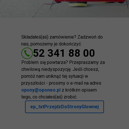
Składałeś(aś) zamówienie? Zadzwoń do
nas, pomożemy je dokończyć.
52 341 88 00
Problem się powtarza? Przepraszamy za
chwilową niedyspozycję. Jeśli chcesz,
pomóż nam uniknąć tej sytuacji w
przyszłości - prosimy o e-mail na adres
opony@oponeo.pl
z krótkim opisem
tego, co chciałeś(aś) zrobić.
ep_txtPrzejdzDoStronyGlownej