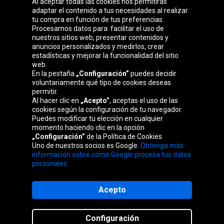
Al aceptar todas las cookies nos permitirás
adaptar el contenido a tus necesidades al realizar
Grupo Oponeo
tu compra en función de tus preferencias.
Procesamos datos para: facilitar el uso de
nuestros sitios web, presentar contenidos y
anuncios personalizados y medirlos, crear
estadísticas y mejorar la funcionalidad del sitio
Belgique
Česká
Deutschland
Éire
web.
republika
En la pestaña
„Configuración”
puedes decidir
voluntariamente qué tipo de cookies deseas
permitir.
Al hacer clic en
„Acepto”
, aceptas el uso de las
France
Italia
Magyarország
Nederland
cookies según la configuración de tu navegador.
Puedes modificar tu elección en cualquier
momento haciendo clic en la opción
„Configuración”
de la Política de Cookies.
Uno de nuestros socios es Google.
Obtenga más
Österreich
Polska
Slovenská
United
información sobre cómo Google procesa tus datos
republika
Kingdom
personales.
Acepto
Mapa del sitio web
Configuración