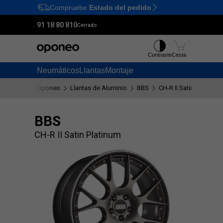
Compruebe
Estado del pedido
Ctrl
M
91 18 80 810
Cerrado
Contraste
Cesta
Neumáticos
Llantas
Montaje
Oponeo
Llantas de Aluminio
BBS
CH-R II Satin Platinum
BBS
CH-R II Satin Platinum