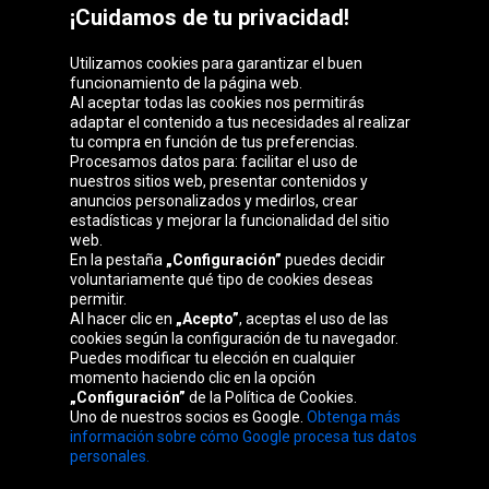
¡Cuidamos de tu privacidad!
Utilizamos cookies para garantizar el buen
funcionamiento de la página web.
Al aceptar todas las cookies nos permitirás
adaptar el contenido a tus necesidades al realizar
Grupo Oponeo
tu compra en función de tus preferencias.
Procesamos datos para: facilitar el uso de
nuestros sitios web, presentar contenidos y
anuncios personalizados y medirlos, crear
estadísticas y mejorar la funcionalidad del sitio
Belgique
Česká
Deutschland
Éire
web.
republika
En la pestaña
„Configuración”
puedes decidir
voluntariamente qué tipo de cookies deseas
permitir.
Al hacer clic en
„Acepto”
, aceptas el uso de las
France
Italia
Magyarország
Nederland
cookies según la configuración de tu navegador.
Puedes modificar tu elección en cualquier
momento haciendo clic en la opción
„Configuración”
de la Política de Cookies.
Uno de nuestros socios es Google.
Obtenga más
Österreich
Polska
Slovenská
United
información sobre cómo Google procesa tus datos
republika
Kingdom
personales.