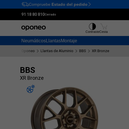
Compruebe
Estado del pedido
Ctrl
M
91 18 80 810
Cerrado
Contraste
Cesta
Neumáticos
Llantas
Montaje
Oponeo
Llantas de Aluminio
BBS
XR Bronze
BBS
XR Bronze