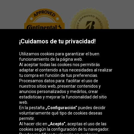
¡Cuidamos de tu privacidad!
Utilizamos cookies para garantizar el buen
funcionamiento de la página web.
Al aceptar todas las cookies nos permitirás
adaptar el contenido a tus necesidades al realizar
Grupo Oponeo
tu compra en función de tus preferencias.
Procesamos datos para: facilitar el uso de
nuestros sitios web, presentar contenidos y
anuncios personalizados y medirlos, crear
estadísticas y mejorar la funcionalidad del sitio
Belgique
Česká
Deutschland
Éire
web.
republika
En la pestaña
„Configuración”
puedes decidir
voluntariamente qué tipo de cookies deseas
permitir.
Al hacer clic en
„Acepto”
, aceptas el uso de las
France
Italia
Magyarország
Nederland
cookies según la configuración de tu navegador.