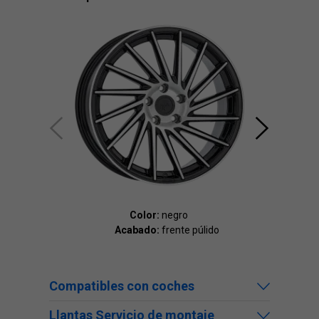
Color:
negro
Acabado:
frente púlido
Ac
Compatibles con coches
Llantas Servicio de montaje