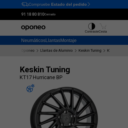
Compruebe
Estado del pedido
Ctrl
M
91 18 80 810
Cerrado
Contraste
Cesta
Neumáticos
Llantas
Montaje
Oponeo
Llantas de Aluminio
Keskin Tuning
KT17 Hurric
Keskin Tuning
KT17 Hurricane BP