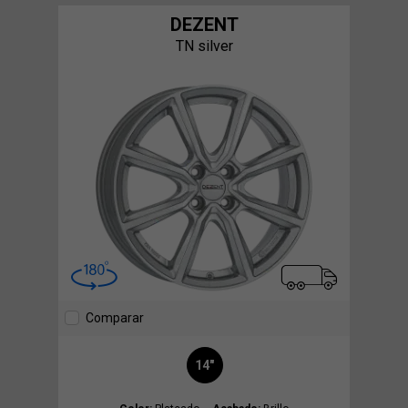
DEZENT
TN silver
Comparar
14"