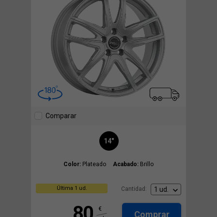
Comparar
14"
Color:
Plateado
Acabado:
Brillo
Última 1 ud.
Cantidad:
80
€
Comprar