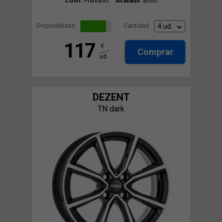
Color:
Plateado
Acabado:
Brillo
Disponibilidad:
Cantidad:
117
€
Comprar
ud.
DEZENT
TN dark