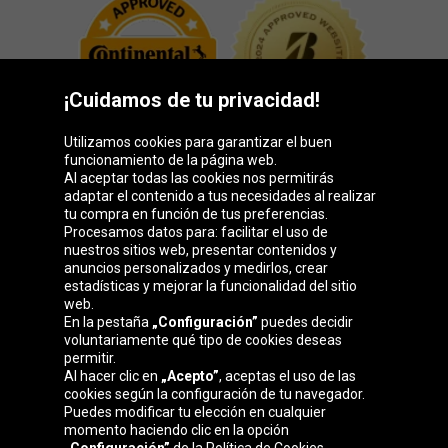
¡Cuidamos de tu privacidad!
Utilizamos cookies para garantizar el buen
funcionamiento de la página web.
Al aceptar todas las cookies nos permitirás
adaptar el contenido a tus necesidades al realizar
Grupo Oponeo
tu compra en función de tus preferencias.
Procesamos datos para: facilitar el uso de
nuestros sitios web, presentar contenidos y
anuncios personalizados y medirlos, crear
estadísticas y mejorar la funcionalidad del sitio
Belgique
Česká
Deutschland
Éire
web.
republika
En la pestaña
„Configuración”
puedes decidir
voluntariamente qué tipo de cookies deseas
permitir.
Al hacer clic en
„Acepto”
, aceptas el uso de las
France
Italia
Magyarország
Nederland
cookies según la configuración de tu navegador.
Puedes modificar tu elección en cualquier
momento haciendo clic en la opción