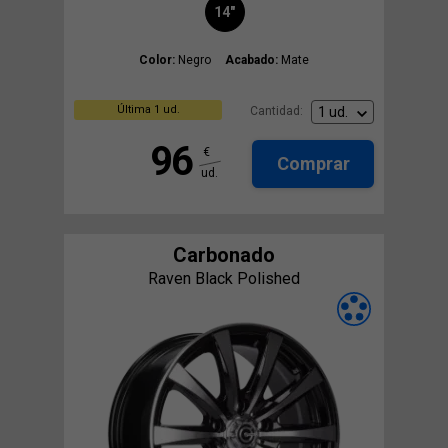
14"
Color:
Negro
Acabado:
Mate
Última 1 ud.
Cantidad:
96
€
Comprar
ud.
Carbonado
Raven Black Polished