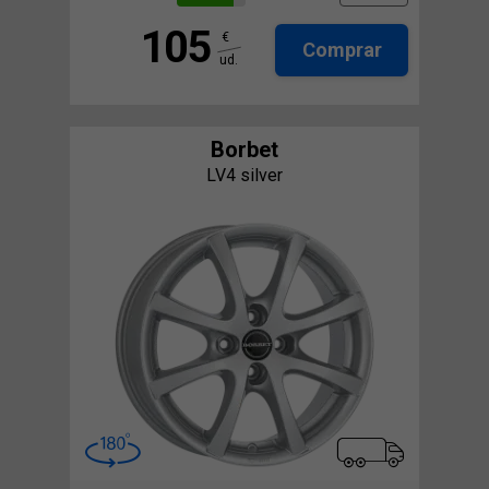
105
€
Comprar
ud.
Borbet
LV4 silver