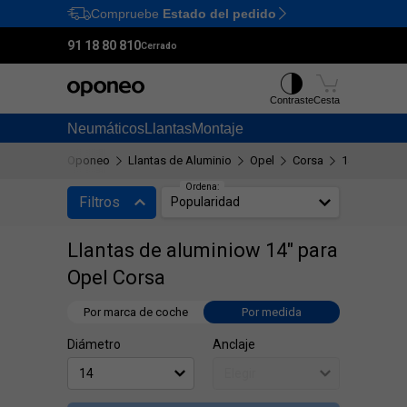
Compruebe
Estado del pedido
Ctrl
M
91 18 80 810
Cerrado
Contraste
Cesta
Neumáticos
Llantas
Montaje
Oponeo
Llantas de Aluminio
Opel
Corsa
14"
Ordena:
Filtros
Popularidad
Llantas de aluminiow 14" para
Opel Corsa
Por marca de coche
Por medida
Diámetro
Anclaje