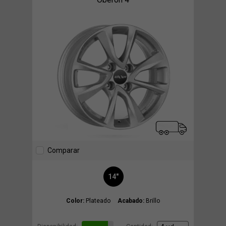
Comparar
14"
Color:
Plateado
Acabado:
Brillo