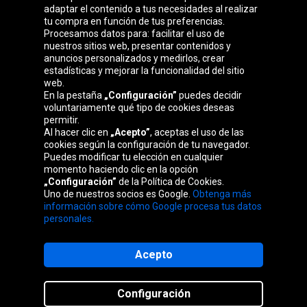
adaptar el contenido a tus necesidades al realizar
Grupo Oponeo
tu compra en función de tus preferencias.
Procesamos datos para: facilitar el uso de
nuestros sitios web, presentar contenidos y
anuncios personalizados y medirlos, crear
estadísticas y mejorar la funcionalidad del sitio
Belgique
Česká
Deutschland
Éire
web.
republika
En la pestaña
„Configuración”
puedes decidir
voluntariamente qué tipo de cookies deseas
permitir.
Al hacer clic en
„Acepto”
, aceptas el uso de las
France
Italia
Magyarország
Nederland
cookies según la configuración de tu navegador.
Puedes modificar tu elección en cualquier
momento haciendo clic en la opción
„Configuración”
de la Política de Cookies.
Uno de nuestros socios es Google.
Obtenga más
Österreich
Polska
Slovenská
United
información sobre cómo Google procesa tus datos
republika
Kingdom
personales.
Acepto
Mapa del sitio web
Configuración