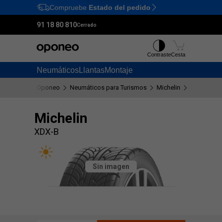
Compruebe
Estado del pedido
Ctrl
M
91 18 80 810
Cerrado
Contraste
Cesta
Neumáticos
Llantas
Montaje
Oponeo
Neumáticos para Turismos
Michelin
XDX-B
Michelin
XDX-B
Sin imagen