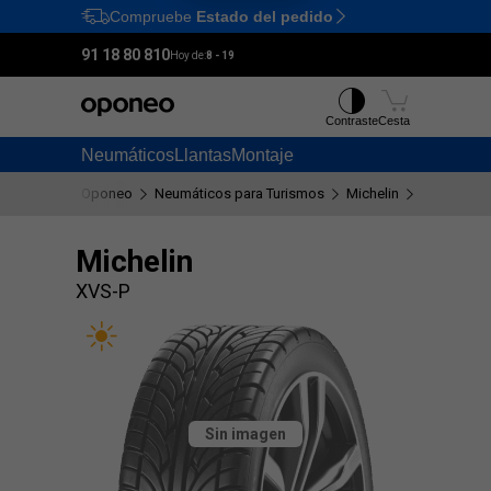
Compruebe
Estado del pedido
Ctrl
M
91 18 80 810
Hoy de:
8 - 19
Contraste
Cesta
Neumáticos
Llantas
Montaje
Oponeo
Neumáticos para Turismos
Michelin
XVS-P
Michelin
XVS-P
Sin imagen