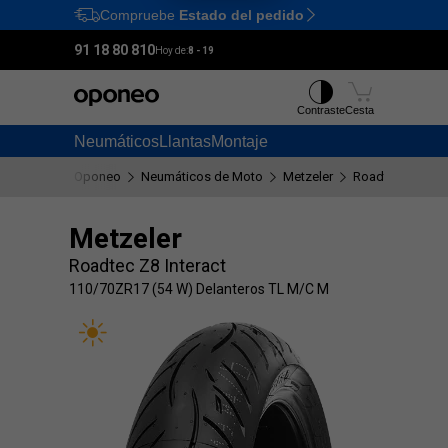
Compruebe
Estado del pedido
Ctrl
M
91 18 80 810
Hoy de:
8 - 19
Contraste
Cesta
Neumáticos
Llantas
Montaje
Oponeo
Neumáticos de Moto
Metzeler
Roadtec Z8 Inte
Metzeler
Roadtec Z8 Interact
110/70ZR17 (54 W) Delanteros TL M/C M