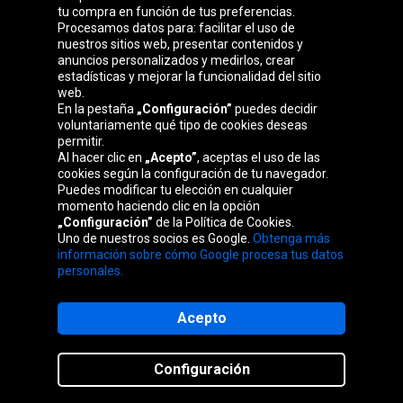
Grupo Oponeo
tu compra en función de tus preferencias.
Procesamos datos para: facilitar el uso de
nuestros sitios web, presentar contenidos y
anuncios personalizados y medirlos, crear
estadísticas y mejorar la funcionalidad del sitio
Belgique
Česká
Deutschland
Éire
web.
republika
En la pestaña
„Configuración”
puedes decidir
voluntariamente qué tipo de cookies deseas
permitir.
Al hacer clic en
„Acepto”
, aceptas el uso de las
France
Italia
Magyarország
Nederland
cookies según la configuración de tu navegador.
Puedes modificar tu elección en cualquier
momento haciendo clic en la opción
„Configuración”
de la Política de Cookies.
Uno de nuestros socios es Google.
Obtenga más
Österreich
Polska
Slovenská
United
información sobre cómo Google procesa tus datos
republika
Kingdom
personales.
Acepto
Mapa del sitio web
Configuración