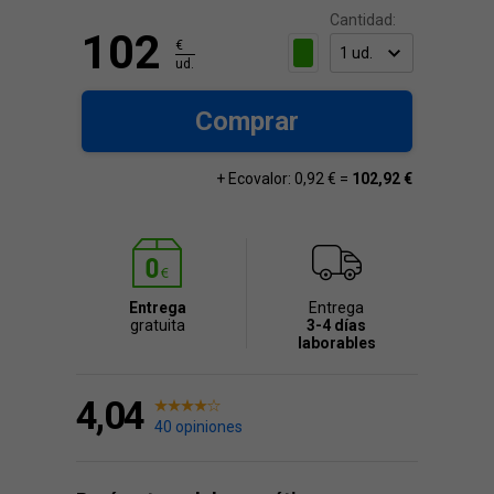
Cantidad:
102
€
ud.
Comprar
+ Ecovalor: 0,92 € =
102,92 €
Entrega
Entrega
gratuita
3-4 días
laborables
4,04
40 opiniones