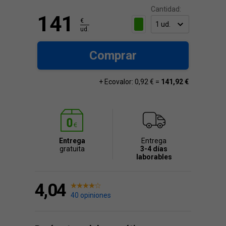
Cantidad:
141
€
ud.
Comprar
+ Ecovalor: 0,92 € =
141,92 €
Entrega
Entrega
gratuita
3-4 días
laborables
4,04
40 opiniones