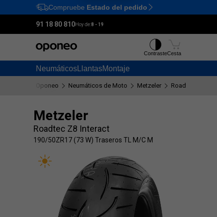
Compruebe
Estado del pedido
Ctrl
M
91 18 80 810
Hoy de:
8 - 19
Contraste
Cesta
Neumáticos
Llantas
Montaje
Oponeo
Neumáticos de Moto
Metzeler
Roadtec Z8 Inte
Metzeler
Roadtec Z8 Interact
190/50ZR17 (73 W) Traseros TL M/C M