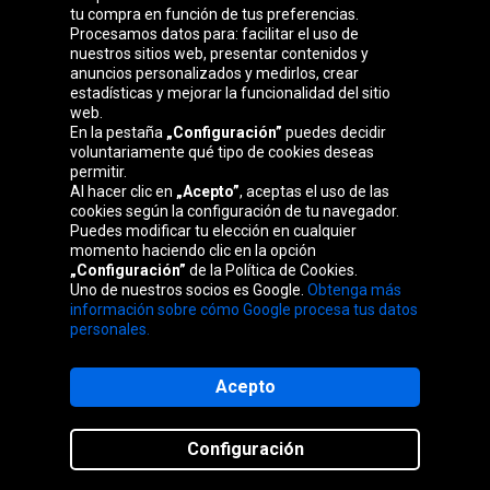
Grupo Oponeo
tu compra en función de tus preferencias.
Procesamos datos para: facilitar el uso de
nuestros sitios web, presentar contenidos y
anuncios personalizados y medirlos, crear
estadísticas y mejorar la funcionalidad del sitio
Belgique
Česká
Deutschland
Éire
web.
republika
En la pestaña
„Configuración”
puedes decidir
voluntariamente qué tipo de cookies deseas
permitir.
Al hacer clic en
„Acepto”
, aceptas el uso de las
France
Italia
Magyarország
Nederland
cookies según la configuración de tu navegador.
Puedes modificar tu elección en cualquier
momento haciendo clic en la opción
„Configuración”
de la Política de Cookies.
Uno de nuestros socios es Google.
Obtenga más
Österreich
Polska
Slovenská
United
información sobre cómo Google procesa tus datos
republika
Kingdom
personales.
Acepto
Mapa del sitio web
Configuración