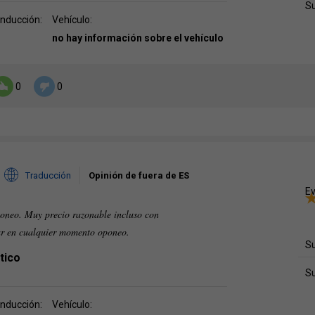
S
onducción:
Vehículo:
no hay información sobre el vehículo
0
0
Traducción
Opinión de fuera de ES
Ev
oneo. Muy precio razonable incluso con
ar en cualquier momento oponeo.
Su
tico
S
onducción:
Vehículo: