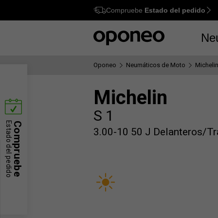
Compruebe
Estado del pedido
Ctrl
M
Ne
Oponeo
Neumáticos de Moto
Micheli
Michelin
S 1
Estado del pedido
Compruebe
3.00-10 50 J Delanteros/T