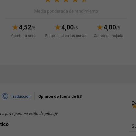
Media ponderada de rendimiento
4,52
4,00
4,00
/5
/5
/5
Careterra seca
Estabilidad en las curvas
Carretera mojada
Traducción
Opinión de fuera de ES
Ev
 agarre para mi estilo de pilotaje
tico
Su