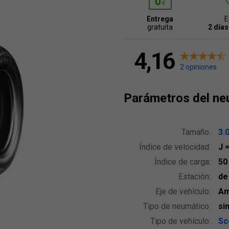
Entrega
E
gratuita
2 días
4,16
2 opiniones
Parámetros del ne
Tamaño:
3.
Índice de velocidad:
J
Índice de carga:
5
Estación:
de
Eje de vehículo:
Am
Tipo de neumático:
si
Tipo de vehículo:
Sc