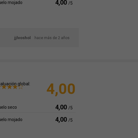
4,00
uelo mojado
/5
jjlvoshol
hace más de 2 años
4,00
aluación global:
4,00
elo seco
/5
4,00
uelo mojado
/5