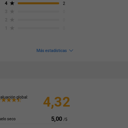
4
2
3
0
2
0
1
0
Más estadísticas
4,32
aluación global:
5,00
elo seco
/5