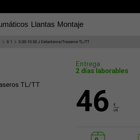
umáticos
Llantas
Montaje
n
S 1
3.00-10 50 J Delanteros/Traseros TL/TT
Entrega
2 días laborables
raseros TL/TT
46
€
ud.