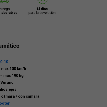
ntrega
14 días
 laborables
para la devolución
umático
00-10
= max 100 km/h
0
= max 190 kg
 Verano
bos ejes
n cámara / con cámara
ooter