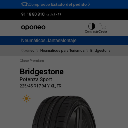
Compruebe
Estado del pedido
Ctrl
M
91 18 80 810
Hoy de:
8 - 19
Contraste
Cesta
Neumáticos
Llantas
Montaje
Oponeo
Neumáticos para Turismos
Bridgestone
Potenz
Clase Premium
Bridgestone
Potenza Sport
225/45 R17 94 Y XL, FR