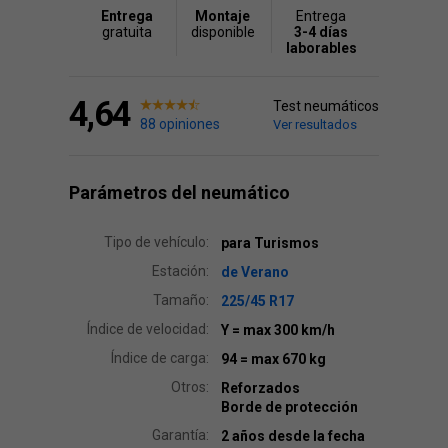
Entrega
Montaje
Entrega
gratuita
disponible
3-4 días
laborables
4,64
Test neumáticos
88 opiniones
Ver resultados
Parámetros del neumático
Tipo de vehículo:
para Turismos
Estación:
de Verano
Tamaño:
225/45 R17
Índice de velocidad:
Y
= max 300 km/h
Índice de carga:
94
= max 670 kg
Otros:
Reforzados
Borde de protección
Garantía:
2 años desde la fecha