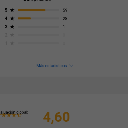
5
59
4
28
3
1
2
0
1
0
Más estadísticas
4,60
aluación global: