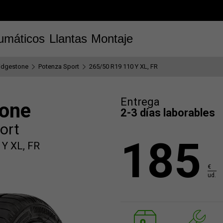
umáticos
Llantas
Montaje
idgestone
Potenza Sport
265/50 R19 110 Y XL, FR
Entrega
tone
2-3 días laborables
ort
185
Y XL, FR
€
ud.