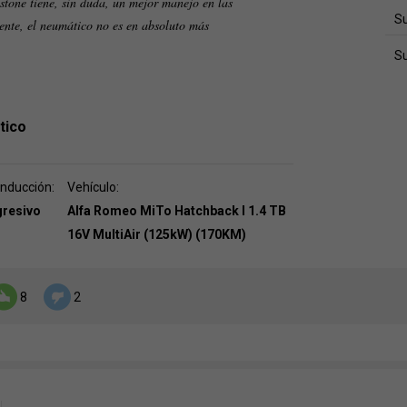
tone tiene, sin duda, un mejor manejo en las
Su
ente, el neumático no es en absoluto más
S
tico
onducción:
Vehículo:
gresivo
Alfa Romeo MiTo Hatchback I 1.4 TB
16V MultiAir (125kW) (170KM)
8
2