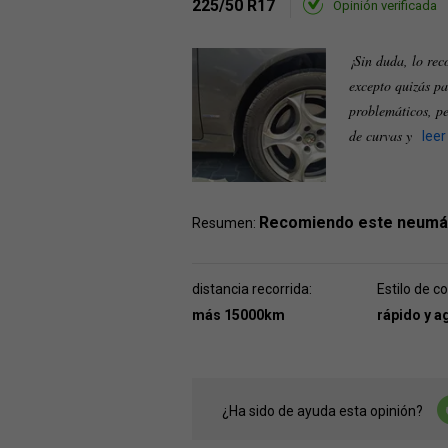
225/50 R17
Opinión verificada
¡Sin duda, lo re
excepto quizás p
problemáticos, p
de curvas y
lee
Recomiendo este neumá
Resumen:
distancia recorrida:
Estilo de c
más 15000km
rápido y a
¿Ha sido de ayuda esta opinión?