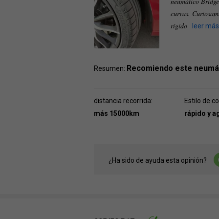
neumático Bridges
curvas. Curiosam
rígido
leer más
Recomiendo este neumá
Resumen:
distancia recorrida:
Estilo de c
más 15000km
rápido y a
¿Ha sido de ayuda esta opinión?