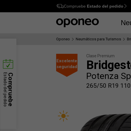
Compruebe
Estado del pedido
Ctrl
M
Ne
Oponeo
Neumáticos para Turismos
Br
Clase Premium
Excelente
Bridges
seguridad
Potenza Sp
Estado del pedido
Compruebe
265/50 R19 110 