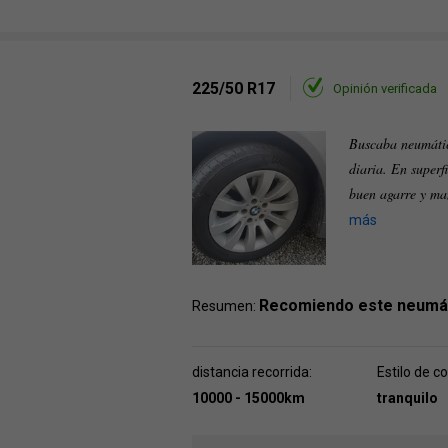
225/50 R17
Opinión verificada
Buscaba neumátic
diaria. En superf
buen agarre y ma
más
Recomiendo este neumá
Resumen:
distancia recorrida:
Estilo de c
10000 - 15000km
tranquilo