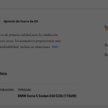
Opinión de fuera de ES
Ev
os de primera calidad para la conducción
icies secas, los neumáticos proporcionan muy
Su
niobrabilidad, incluso en situaciones
leer
S
tico
onducción:
Vehículo:
BMW Seria 5 Sedan E60 520i (115kW)