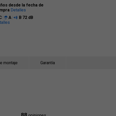
años desde la fecha de
mpra
Detalles
C
A
B
72 dB
talles
de montaje
Garantía
88
opiniones