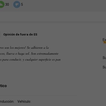
30
5
Opinión de fuera de ES
Ev
ros son los mejores! Se adhieren a la
ocos, llueva o haga sol. Son extremadamente
Su
 para conducir, y cualquier superficie es pan
S
tico
onducción:
Vehículo: