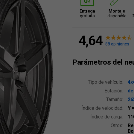
Entrega
Montaje
gratuita
disponible
4,64
88 opiniones
Parámetros del ne
Tipo de vehículo:
4x
Estación:
de
Tamaño:
26
Índice de velocidad:
Y
Índice de carga:
11
Otros:
Re
Bo