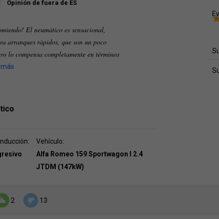
Opinión de fuera de ES
Ev
comiendo! El neumático es sensacional,
ara arranques rápidos, que son un poco
Su
ero lo compensa completamente en términos
r más
S
tico
onducción:
Vehículo:
gresivo
Alfa Romeo 159 Sportwagon I 2.4
JTDM (147kW)
2
13