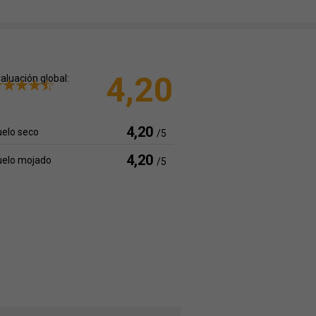
4,20
aluación global:
4,20
elo seco
/5
4,20
uelo mojado
/5