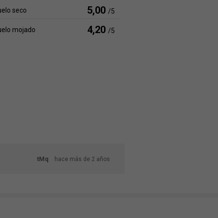
5,00
elo seco
/5
4,20
uelo mojado
/5
tMq
hace más de 2 años