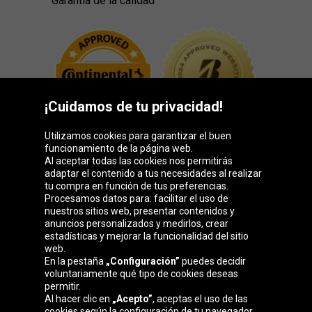
Garantía de la calidad
¡Cuidamos de tu privacidad!
Utilizamos cookies para garantizar el buen
funcionamiento de la página web.
Al aceptar todas las cookies nos permitirás
adaptar el contenido a tus necesidades al realizar
Grupo Oponeo
tu compra en función de tus preferencias.
Procesamos datos para: facilitar el uso de
nuestros sitios web, presentar contenidos y
anuncios personalizados y medirlos, crear
estadísticas y mejorar la funcionalidad del sitio
Belgique
Česká
Deutschland
Éire
web.
republika
En la pestaña
„Configuración”
puedes decidir
voluntariamente qué tipo de cookies deseas
permitir.
Al hacer clic en
„Acepto”
, aceptas el uso de las
France
Italia
Magyarország
Nederland
cookies según la configuración de tu navegador.