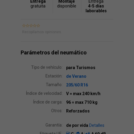
Entrega
Montaje
Entrega
gratuita
disponible
4-5 días
laborables
Recopilamos opiniones.
Parámetros del neumático
Tipo de vehículo:
para Turismos
Estación:
de Verano
Tamaño:
205/60 R16
Índice de velocidad:
V
= max 240 km/h
Índice de carga:
96
= max 710 kg
Otros:
Reforzados
Garantía:
de por vida
Detalles
Etiqueta UE: