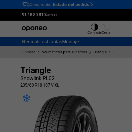
Compruebe
Estado del pedido
Ctrl
M
91 18 80 810
Cerrado
Contraste
Cesta
Neumáticos
Llantas
Montaje
Oponeo
Neumáticos para Turismos
Triangle
Snowlink P
Triangle
Snowlink PL02
235/60 R18 107 V XL