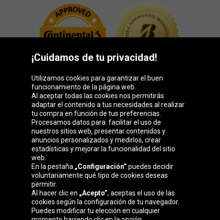
¡Cuidamos de tu privacidad!
Utilizamos cookies para garantizar el buen
funcionamiento de la página web.
Al aceptar todas las cookies nos permitirás
adaptar el contenido a tus necesidades al realizar
Grupo Oponeo
tu compra en función de tus preferencias.
Procesamos datos para: facilitar el uso de
nuestros sitios web, presentar contenidos y
anuncios personalizados y medirlos, crear
estadísticas y mejorar la funcionalidad del sitio
Belgique
Česká
Deutschland
Éire
web.
republika
En la pestaña
„Configuración”
puedes decidir
voluntariamente qué tipo de cookies deseas
permitir.
Al hacer clic en
„Acepto”
, aceptas el uso de las
France
Italia
Magyarország
Nederland
cookies según la configuración de tu navegador.
Puedes modificar tu elección en cualquier
momento haciendo clic en la opción