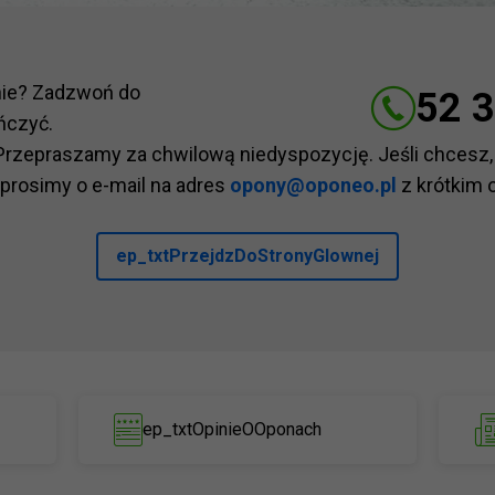
nie? Zadzwoń do
52 3
ńczyć.
Przepraszamy za chwilową niedyspozycję. Jeśli chcesz,
 prosimy o e-mail na adres
opony@oponeo.pl
z krótkim 
ep_txtPrzejdzDoStronyGlownej
ep_txtOpinieOOponach