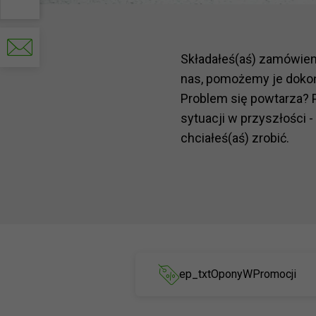
Por
favor
Składałeś(aś) zamówie
escríbanos
nas, pomożemy je doko
Problem się powtarza? 
sytuacji w przyszłości -
chciałeś(aś) zrobić.
ep_txtOponyWPromocji