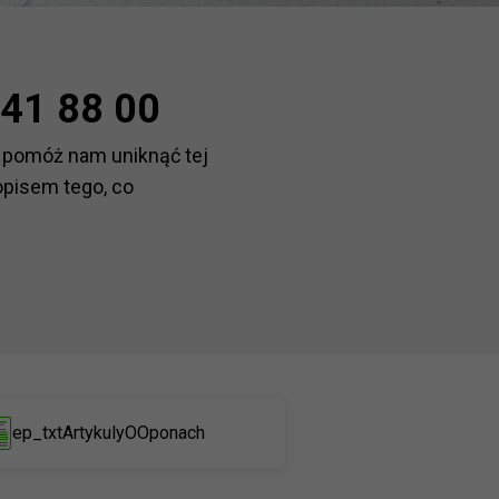
41 88 00
 pomóż nam uniknąć tej
opisem tego, co
ep_txtArtykulyOOponach