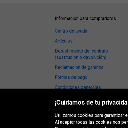
Información para compradores
Centro de ayuda
Artículos
Desistimiento del contrato
(sustitución o devolución)
Reclamación de garantía
Formas de pago
Condiciones generales
Opiniones sobre neumáticos
¡Cuidamos de tu privacida
Taller de montaje
Utilizamos cookies para garantizar e
Accesibilidad digital
Al aceptar todas las cookies nos per