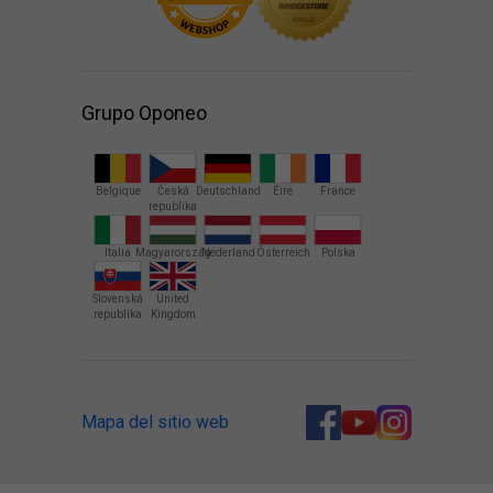
Grupo Oponeo
Belgique
Česká
Deutschland
Éire
France
republika
Italia
Magyarország
Nederland
Österreich
Polska
Slovenská
United
republika
Kingdom
Mapa del sitio web