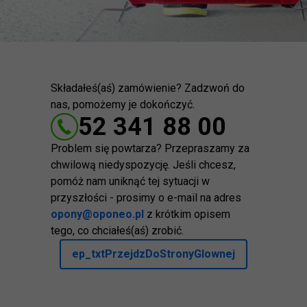
Składałeś(aś) zamówienie? Zadzwoń do
nas, pomożemy je dokończyć.
52 341 88 00
Problem się powtarza? Przepraszamy za
chwilową niedyspozycję. Jeśli chcesz,
pomóż nam uniknąć tej sytuacji w
przyszłości - prosimy o e-mail na adres
opony@oponeo.pl
z krótkim opisem
tego, co chciałeś(aś) zrobić.
ep_txtPrzejdzDoStronyGlownej