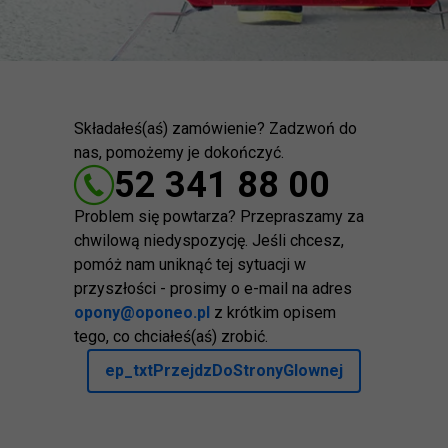
Składałeś(aś) zamówienie? Zadzwoń do
nas, pomożemy je dokończyć.
52 341 88 00
Problem się powtarza? Przepraszamy za
chwilową niedyspozycję. Jeśli chcesz,
pomóż nam uniknąć tej sytuacji w
przyszłości - prosimy o e-mail na adres
opony@oponeo.pl
z krótkim opisem
tego, co chciałeś(aś) zrobić.
ep_txtPrzejdzDoStronyGlownej