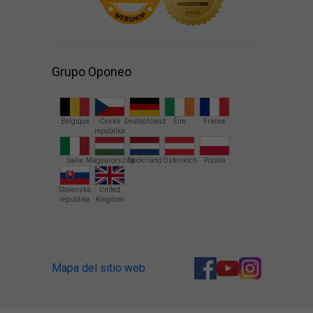
Grupo Oponeo
Belgique
Česká
Deutschland
Éire
France
republika
Italia
Magyarország
Nederland
Österreich
Polska
Slovenská
United
republika
Kingdom
Mapa del sitio web