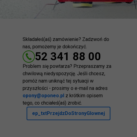
Składałeś(aś) zamówienie? Zadzwoń do
nas, pomożemy je dokończyć.
52 341 88 00
Problem się powtarza? Przepraszamy za
chwilową niedyspozycję. Jeśli chcesz,
pomóż nam uniknąć tej sytuacji w
przyszłości - prosimy o e-mail na adres
opony@oponeo.pl
z krótkim opisem
tego, co chciałeś(aś) zrobić.
ep_txtPrzejdzDoStronyGlownej