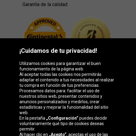
Garantía de la calidad
¡Cuidamos de tu privacidad!
Utilizamos cookies para garantizar el buen
funcionamiento de la página web.
Al aceptar todas las cookies nos permitirás
adaptar el contenido a tus necesidades al realizar
Grupo Oponeo
tu compra en función de tus preferencias.
Procesamos datos para: facilitar el uso de
nuestros sitios web, presentar contenidos y
anuncios personalizados y medirlos, crear
estadísticas y mejorar la funcionalidad del sitio
Belgique
Česká
Deutschland
Éire
web.
republika
En la pestaña
„Configuración”
puedes decidir
voluntariamente qué tipo de cookies deseas
permitir.
Al hacer clic en
„Acepto”
, aceptas el uso de las