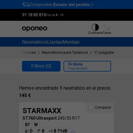
Compruebe
Estado del pedido
Ctrl
M
91 18 80 810
Hoy de:
8 - 19
Contraste
Cesta
Neumáticos
Llantas
Montaje
Oponeo
Neumáticos para Turismos
17 pulgadas
245/35
Ordena
Filtros
(0)
Popularidad
Hemos encontrado
1
neumático en el precio
145 €
Comparar
STARMAXX
ST760 Ultrasport
245/35 R17
87
W
D
B
B 71dB