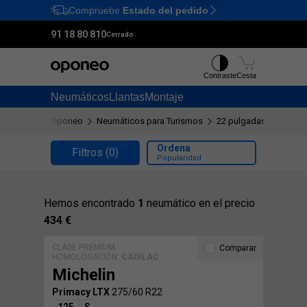
Compruebe
Estado del pedido
Ctrl
M
91 18 80 810
Cerrado
Contraste
Cesta
Neumáticos
Llantas
Montaje
Oponeo
Neumáticos para Turismos
22 pulgadas
275/60
Ordena
Filtros
(0)
Popularidad
Hemos encontrado
1
neumático en el precio
434 €
CLASE PREMIUM
Comparar
HOMOLOGACIÓN:
CADILAC
Michelin
Primacy LTX
275/60 R22