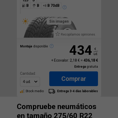
125
S
B
B
B 70dB
Sin imagen
Recopilamos opiniones.
434
Montaje
disponible
€
ud.
+ Ecovalor: 2,18 € =
436,18 €
Entrega
gratuita
Cantidad:
Comprar
Stock medio
Entrega 3-4 días laborables
Compruebe neumáticos
en tamaño 275/60 R22