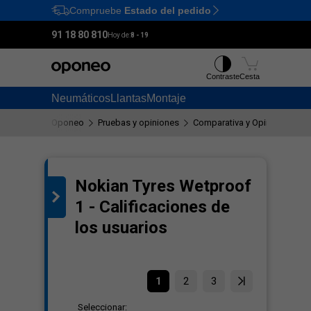
Compruebe
Estado del pedido
Ctrl
M
91 18 80 810
Hoy de:
8 - 19
Contraste
Cesta
Neumáticos
Llantas
Montaje
Oponeo
Pruebas y opiniones
Comparativa y Opiniones sob
Nokian Tyres Wetproof
al
1 - Calificaciones de
o
los usuarios
1
2
3
Seleccionar: