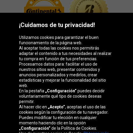
¡Cuidamos de tu privacidad!
Utilizamos cookies para garantizar el buen
funcionamiento de la página web.
Al aceptar todas las cookies nos permitirás
adaptar el contenido a tus necesidades al realizar
Grupo Oponeo
tu compra en función de tus preferencias.
Procesamos datos para: facilitar el uso de
nuestros sitios web, presentar contenidos y
anuncios personalizados y medirlos, crear
estadísticas y mejorar la funcionalidad del sitio
Belgique
Česká
Deutschland
Éire
web.
republika
En la pestaña
„Configuración”
puedes decidir
voluntariamente qué tipo de cookies deseas
permitir.
Al hacer clic en
„Acepto”
, aceptas el uso de las
France
Italia
Magyarország
Nederland
cookies según la configuración de tu navegador.
Puedes modificar tu elección en cualquier
momento haciendo clic en la opción
„Configuración”
de la Política de Cookies.