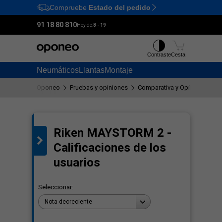
Compruebe
Estado del pedido
Ctrl
M
91 18 80 810
Hoy de:
8 - 19
Contraste
Cesta
Neumáticos
Llantas
Montaje
Oponeo
Pruebas y opiniones
Comparativa y Opiniones so
Riken MAYSTORM 2 -
al
Calificaciones de los
o
usuarios
Seleccionar:
Nota decreciente