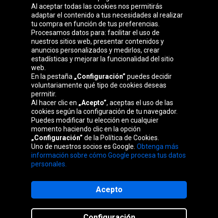
Al aceptar todas las cookies nos permitirás
adaptar el contenido a tus necesidades al realizar
Grupo Oponeo
tu compra en función de tus preferencias.
Procesamos datos para: facilitar el uso de
nuestros sitios web, presentar contenidos y
anuncios personalizados y medirlos, crear
estadísticas y mejorar la funcionalidad del sitio
Belgique
Česká
Deutschland
Éire
web.
republika
En la pestaña
„Configuración”
puedes decidir
voluntariamente qué tipo de cookies deseas
permitir.
Al hacer clic en
„Acepto”
, aceptas el uso de las
France
Italia
Magyarország
Nederland
cookies según la configuración de tu navegador.
Puedes modificar tu elección en cualquier
momento haciendo clic en la opción
„Configuración”
de la Política de Cookies.
Uno de nuestros socios es Google.
Obtenga más
Österreich
Polska
Slovenská
United
información sobre cómo Google procesa tus datos
republika
Kingdom
personales.
Acepto
Mapa del sitio web
Configuración