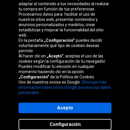
adaptar el contenido a tus necesidades al realizar
Grupo Oponeo
tu compra en función de tus preferencias.
Procesamos datos para: facilitar el uso de
nuestros sitios web, presentar contenidos y
anuncios personalizados y medirlos, crear
estadísticas y mejorar la funcionalidad del sitio
Belgique
Česká
Deutschland
Éire
web.
republika
En la pestaña
„Configuración”
puedes decidir
voluntariamente qué tipo de cookies deseas
permitir.
Al hacer clic en
„Acepto”
, aceptas el uso de las
France
Italia
Magyarország
Nederland
cookies según la configuración de tu navegador.
Puedes modificar tu elección en cualquier
momento haciendo clic en la opción
„Configuración”
de la Política de Cookies.
Uno de nuestros socios es Google.
Obtenga más
Österreich
Polska
Slovenská
United
información sobre cómo Google procesa tus datos
republika
Kingdom
personales.
Acepto
Mapa del sitio web
Configuración