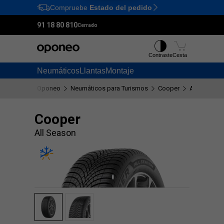
Compruebe
Estado del pedido
Ctrl
M
91 18 80 810
Cerrado
Contraste
Cesta
Neumáticos
Llantas
Montaje
Oponeo
Neumáticos para Turismos
Cooper
All Season
Cooper
All Season