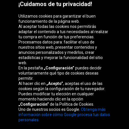
¡Cuidamos de tu privacidad!
Utilizamos cookies para garantizar el buen
funcionamiento de la página web.
Al aceptar todas las cookies nos permitirás
adaptar el contenido a tus necesidades al realizar
Grupo Oponeo
tu compra en función de tus preferencias.
Procesamos datos para: facilitar el uso de
nuestros sitios web, presentar contenidos y
anuncios personalizados y medirlos, crear
estadísticas y mejorar la funcionalidad del sitio
Belgique
Česká
Deutschland
Éire
web.
republika
En la pestaña
„Configuración”
puedes decidir
voluntariamente qué tipo de cookies deseas
permitir.
Al hacer clic en
„Acepto”
, aceptas el uso de las
France
Italia
Magyarország
Nederland
cookies según la configuración de tu navegador.
Puedes modificar tu elección en cualquier
momento haciendo clic en la opción
„Configuración”
de la Política de Cookies.
Uno de nuestros socios es Google.
Obtenga más
Österreich
Polska
Slovenská
United
información sobre cómo Google procesa tus datos
republika
Kingdom
personales.