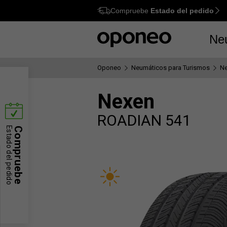
Compruebe
Estado del pedido
Ctrl
M
Ne
Oponeo
Neumáticos para Turismos
N
Nexen
ROADIAN 541
Estado del pedido
Compruebe