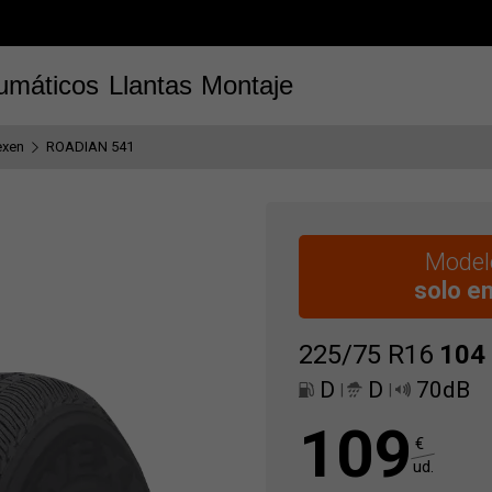
umáticos
Llantas
Montaje
exen
ROADIAN 541
Modelo
solo e
225/75 R16
104
D
D
70dB
|
|
109
€
ud.