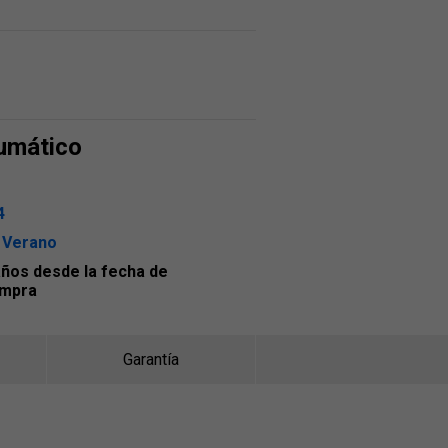
umático
4
 Verano
años desde la fecha de
mpra
Garantía