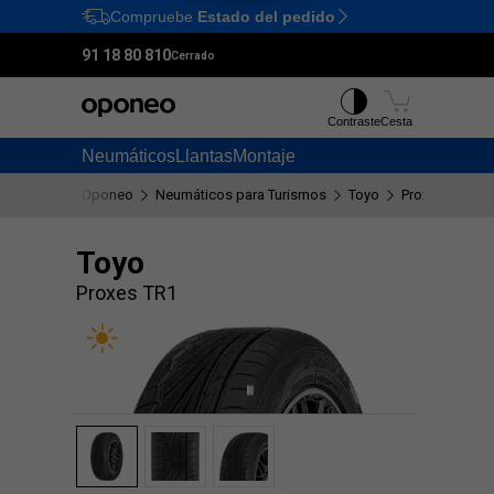
Compruebe
Estado del pedido
Ctrl
M
91 18 80 810
Cerrado
Contraste
Cesta
Neumáticos
Llantas
Montaje
Oponeo
Neumáticos para Turismos
Toyo
Proxes TR1
Toyo
Proxes TR1