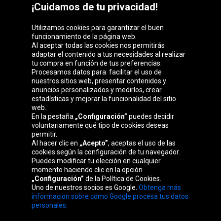
¡Cuidamos de tu privacidad!
Utilizamos cookies para garantizar el buen
funcionamiento de la página web.
Al aceptar todas las cookies nos permitirás
adaptar el contenido a tus necesidades al realizar
Grupo Oponeo
tu compra en función de tus preferencias.
Procesamos datos para: facilitar el uso de
nuestros sitios web, presentar contenidos y
anuncios personalizados y medirlos, crear
estadísticas y mejorar la funcionalidad del sitio
Belgique
Česká
Deutschland
Éire
web.
republika
En la pestaña
„Configuración”
puedes decidir
voluntariamente qué tipo de cookies deseas
permitir.
Al hacer clic en
„Acepto”
, aceptas el uso de las
France
Italia
Magyarország
Nederland
cookies según la configuración de tu navegador.
Puedes modificar tu elección en cualquier
momento haciendo clic en la opción
„Configuración”
de la Política de Cookies.
Uno de nuestros socios es Google.
Obtenga más
Österreich
Polska
Slovenská
United
información sobre cómo Google procesa tus datos
republika
Kingdom
personales.