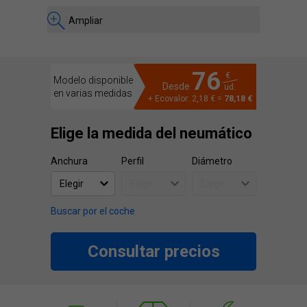
Ampliar
76
€
Modelo disponible
Desde
ud.
en varias medidas
+ Ecovalor: 2,18 € =
78,18 €
Elige la medida del neumático
Anchura
Perfil
Diámetro
Buscar por el coche
Consultar precios