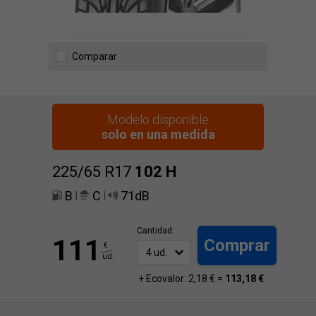
Comparar
Modelo disponible
solo en una medida
225/65 R17
102
H
B
C
71dB
|
|
Cantidad:
111
Comprar
€
ud.
+ Ecovalor: 2,18 € =
113,18 €