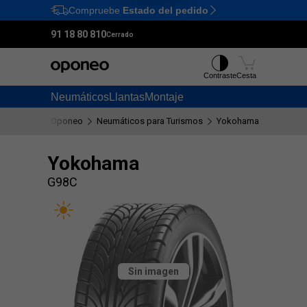
Compruebe
Estado del pedido
Ctrl
M
91 18 80 810
Cerrado
Contraste
Cesta
Neumáticos
Llantas
Montaje
Oponeo
Neumáticos para Turismos
Yokohama
G98C
Yokohama
G98C
Sin imagen