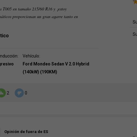
a T005 en tamaño 215/60 R16 y ¡estoy
áticos proporcionan un gran agarre tanto en
Su
S
tico
onducción:
Vehículo:
gresivo
Ford Mondeo Sedan V 2.0 Hybrid
(140kW) (190KM)
2
0
Opinión de fuera de ES