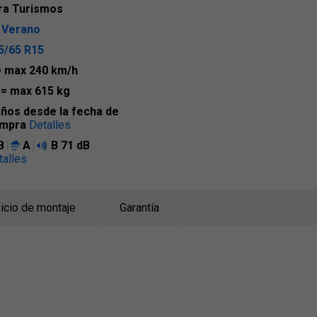
ra Turismos
 Verano
5/65 R15
= max 240 km/h
1
= max 615 kg
años desde la fecha de
mpra
Detalles
B
A
B
71 dB
talles
icio de montaje
Garantía