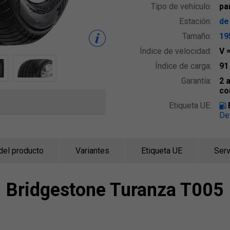
Tipo de vehículo:
pa
Estación:
de
Tamaño:
19
Índice de velocidad:
V
Índice de carga:
9
Garantía:
2 
co
Etiqueta UE:
De
del producto
Variantes
Etiqueta UE
Serv
Bridgestone
Turanza T005