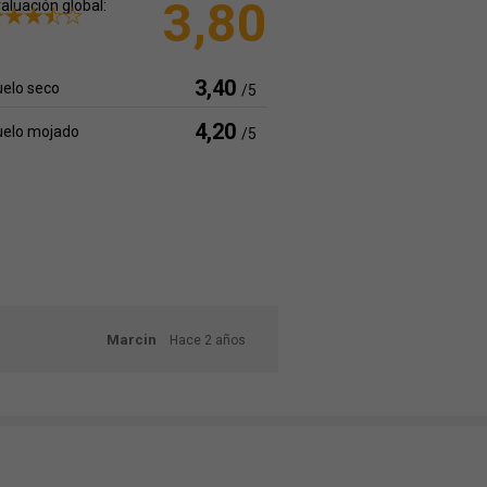
3,80
aluación global:
3,40
elo seco
/5
4,20
uelo mojado
/5
Marcin
Hace 2 años