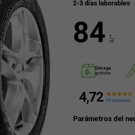
2-3 días laborables
84
€
ud.
Entrega
gratuita
4,72
59 opiniones
Parámetros del ne