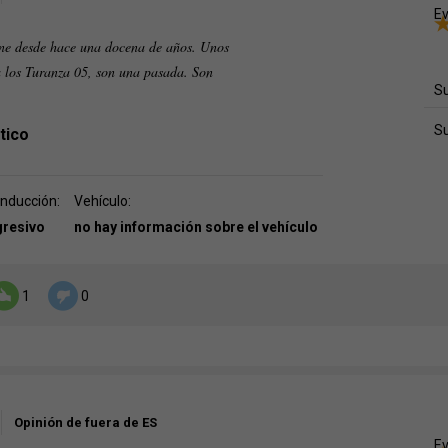
Ev
ne desde hace una docena de años. Unos
a los Turanza 05, son una pasada. Son
Su
S
tico
onducción:
Vehículo:
gresivo
no hay información sobre el vehículo
1
0
Opinión de fuera de ES
Ev