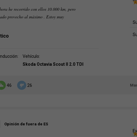
ora he recorrido con ellos 10.000 km, pero
acado provecho al máximo . Estoy muy
Su
S
tico
onducción:
Vehículo:
Skoda Octavia Scout II 2.0 TDI
Mar
46
26
Opinión de fuera de ES
Ev