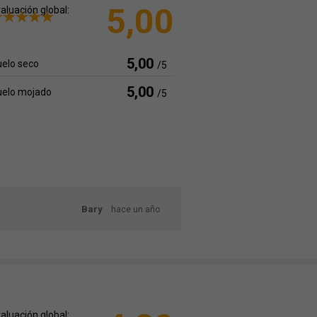
5,00
aluación global:
5,00
elo seco
/5
5,00
uelo mojado
/5
Bary
hace un año
aluación global: