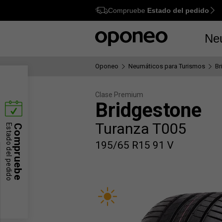
Compruebe
Estado del pedido
Ctrl
M
Ne
Oponeo
Neumáticos para Turismos
Br
Clase Premium
Bridgestone
Turanza T005
Estado del pedido
Compruebe
195/65 R15 91 V