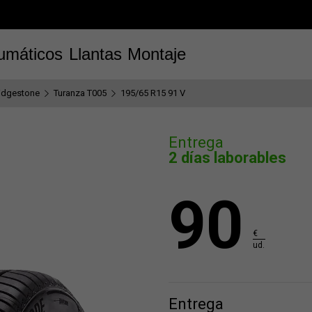
umáticos
Llantas
Montaje
idgestone
Turanza T005
195/65 R15 91 V
Entrega
2 días laborables
90
€
ud.
Entrega