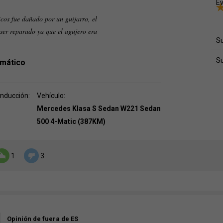
Ev
cos fue dañado por un guijarro, el
ser reparado ya que el agujero era
Su
S
mático
onducción:
Vehículo:
Mercedes Klasa S Sedan W221 Sedan
500 4-Matic (387KM)
1
3
Opinión de fuera de ES