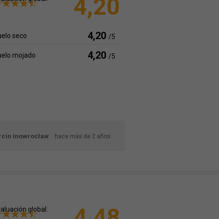
4,20
4,20
elo seco
/5
4,20
uelo mojado
/5
cin Inowrocław
hace más de 2 años
4,48
aluación global: