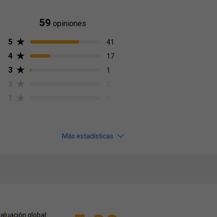
59
opiniones
5
41
4
17
3
1
2
0
1
0
Más estadísticas
aluación global: