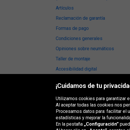
Artículos
Reclamación de garantía
Formas de pago
Condiciones generales
Opiniones sobre neumáticos
Taller de montaje
Accesibilidad digital
¡Cuidamos de tu privacida
Utilizamos cookies para garantizar e
Grupo Oponeo
Al aceptar todas las cookies nos per
Procesamos datos para: facilitar el 
estadísticas y mejorar la funcionalid
En la pestaña
„Configuración”
puede
Belgique
Česká
Deutschland
Éire
republika