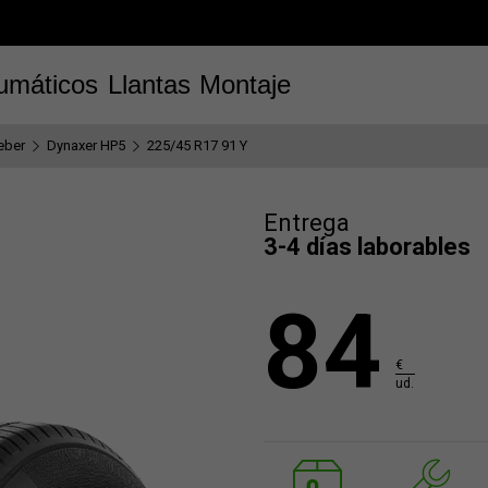
umáticos
Llantas
Montaje
eber
Dynaxer HP5
225/45 R17 91 Y
Entrega
3-4 días laborables
84
€
ud.