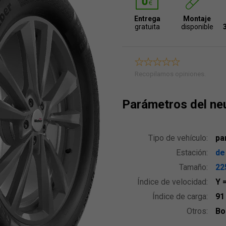
Entrega
Montaje
gratuita
disponible
Recopilamos opiniones.
Parámetros del ne
Tipo de vehículo:
pa
Estación:
de
Tamaño:
22
Índice de velocidad:
Y
Índice de carga:
9
Otros:
Bo