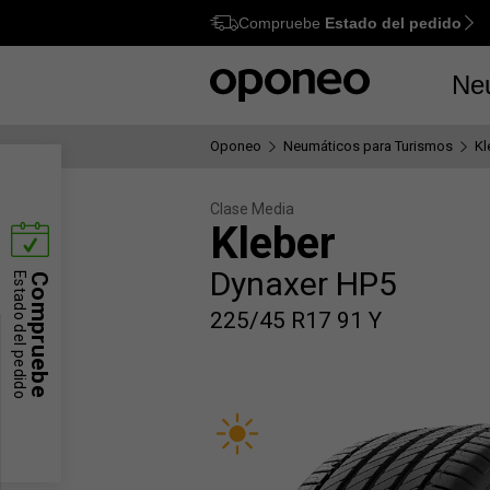
Compruebe
Estado del pedido
Ctrl
M
Ne
Oponeo
Neumáticos para Turismos
Kl
Clase Media
Kleber
Dynaxer HP5
Estado del pedido
Compruebe
225/45 R17 91 Y