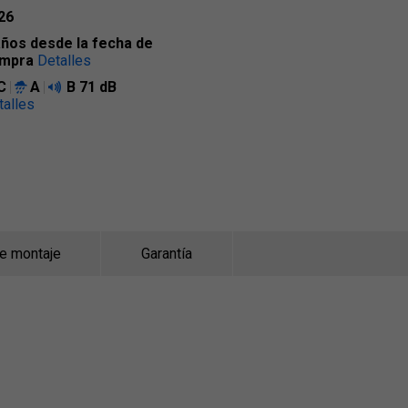
26
años desde la fecha de
mpra
Detalles
C
A
B
71 dB
talles
de montaje
Garantía