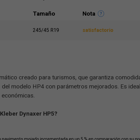
Tamaño
Nota
245/45 R19
satisfactorio
mático creado para turismos, que garantiza comodida
or del modelo HP4 con parámetros mejorados. Es idea
y económicas.
 Kleber Dynaxer HP5?
un pavimento mojado incrementada en un 5 % en comparación con su pre