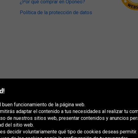
¿Por qué comprar en Oponeo?
Política de la protección de datos
d!
l buen funcionamiento de la página web.
mitirás adaptar el contenido a tus necesidades al realizar tu co
uso de nuestros sitios web, presentar contenidos y anuncios per
ad del sitio web.
s decidir voluntariamente qué tipo de cookies deseas permitir.
France
Italia
Magyarország
Nederland
Österreich
Polska
Slovenská
U
republika
K