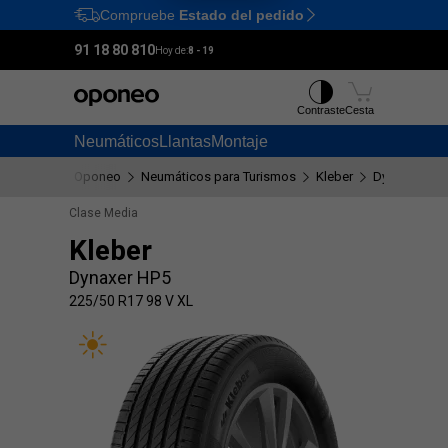
Compruebe
Estado del pedido
Ctrl
M
91 18 80 810
Hoy de:
8 - 19
Contraste
Cesta
Neumáticos
Llantas
Montaje
Oponeo
Neumáticos para Turismos
Kleber
Dynaxer HP5
Clase Media
Kleber
Dynaxer HP5
225/50 R17 98 V XL