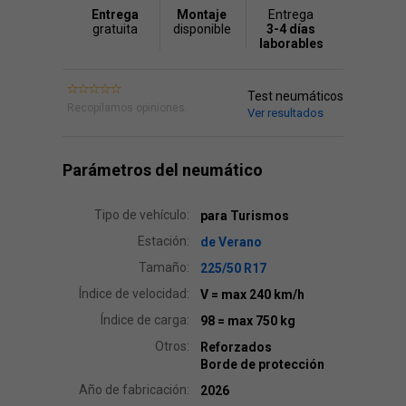
Entrega
Montaje
Entrega
gratuita
disponible
3-4 días
laborables
Test neumáticos
Recopilamos opiniones.
Ver resultados
Parámetros del neumático
Tipo de vehículo:
para Turismos
Estación:
de Verano
Tamaño:
225/50 R17
Índice de velocidad:
V
= max 240 km/h
Índice de carga:
98
= max 750 kg
Otros:
Reforzados
Borde de protección
Año de fabricación:
2026