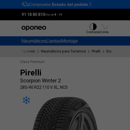
Compruebe
Estado del pedido
Ctrl
M
91 18 80 810
Hoy de:
8 - 19
Contraste
Cesta
Neumáticos
Llantas
Montaje
Oponeo
Neumáticos para Turismos
Pirelli
Scorpion Wint
Clase Premium
Pirelli
Scorpion Winter 2
285/40 R22 110 V XL, NC0