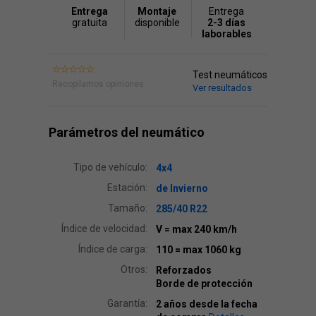
Entrega
Montaje
Entrega
gratuita
disponible
2-3 días
laborables
Test neumáticos
Recopilamos opiniones.
Ver resultados
Parámetros del neumático
Tipo de vehículo:
4x4
Estación:
de Invierno
Tamaño:
285/40 R22
Índice de velocidad:
V
= max 240 km/h
Índice de carga:
110
= max 1060 kg
Otros:
Reforzados
Borde de protección
Garantía:
2 años desde la fecha