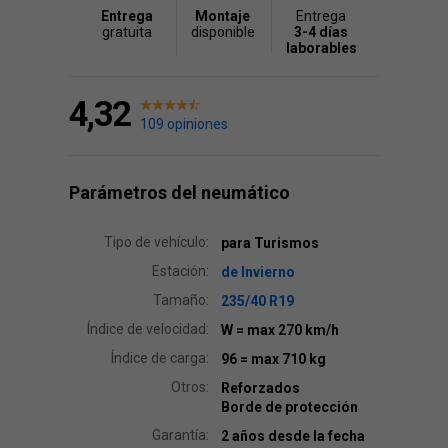
Entrega
Montaje
Entrega
gratuita
disponible
3-4 días
laborables
4,32
109 opiniones
Parámetros del neumático
Tipo de vehículo:
para Turismos
Estación:
de Invierno
Tamaño:
235/40 R19
Índice de velocidad:
W
= max 270 km/h
Índice de carga:
96
= max 710 kg
Otros:
Reforzados
Borde de protección
Garantía:
2 años desde la fecha