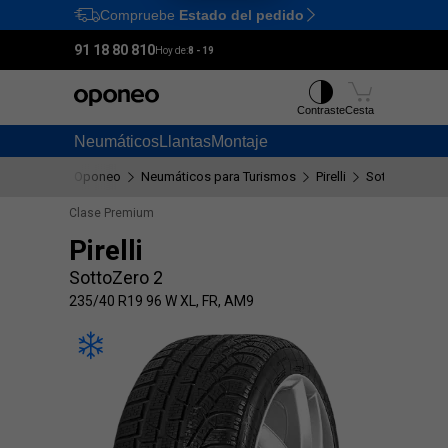
Compruebe
Estado del pedido
Ctrl
M
91 18 80 810
Hoy de:
8 - 19
Contraste
Cesta
Neumáticos
Llantas
Montaje
Oponeo
Neumáticos para Turismos
Pirelli
SottoZero 2
Clase Premium
Pirelli
SottoZero 2
235/40 R19 96 W XL, FR, AM9