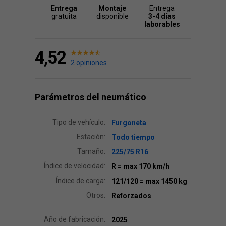
Entrega
Montaje
Entrega
gratuita
disponible
3-4 días
laborables
4,52
2 opiniones
Parámetros del neumático
Tipo de vehículo:
Furgoneta
Estación:
Todo tiempo
Tamaño:
225/75 R16
Índice de velocidad:
R
= max 170 km/h
Índice de carga:
121/120
= max 1450 kg
Otros:
Reforzados
Año de fabricación:
2025