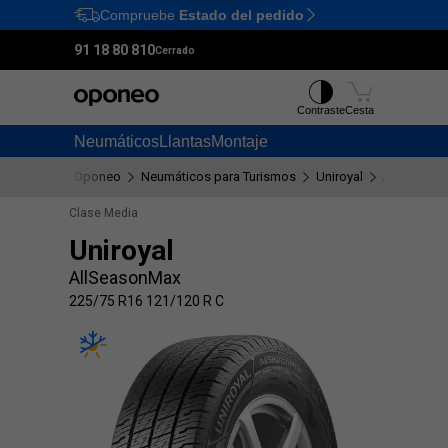
Compruebe
Estado del pedido
Ctrl
M
91 18 80 810
Cerrado
Contraste
Cesta
Neumáticos
Llantas
Montaje
Oponeo
Neumáticos para Turismos
Uniroyal
AllSeason
Clase Media
Uniroyal
AllSeasonMax
225/75 R16 121/120 R C