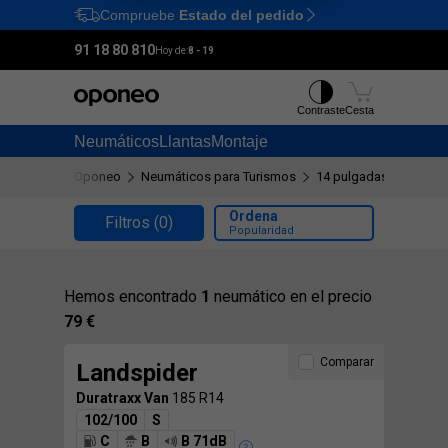
Compruebe
Estado del pedido
Ctrl
M
91 18 80 810
Hoy de:
8 - 19
Contraste
Cesta
Neumáticos
Llantas
Montaje
Oponeo
Neumáticos para Turismos
14 pulgadas
185 R1
Ordena
Filtros
(0)
Popularidad
Hemos encontrado
1
neumático en el precio
79 €
Comparar
Landspider
Duratraxx Van
185 R14
102/100
S
C
B
B 71dB