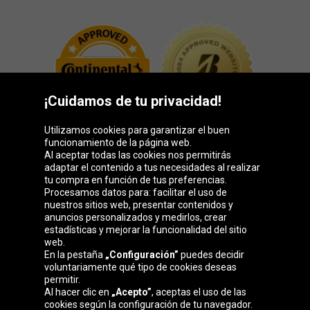
¡Cuidamos de tu privacidad!
Utilizamos cookies para garantizar el buen
funcionamiento de la página web.
Al aceptar todas las cookies nos permitirás
adaptar el contenido a tus necesidades al realizar
Grupo Oponeo
tu compra en función de tus preferencias.
Procesamos datos para: facilitar el uso de
nuestros sitios web, presentar contenidos y
anuncios personalizados y medirlos, crear
estadísticas y mejorar la funcionalidad del sitio
Belgique
Česká
Deutschland
Éire
web.
republika
En la pestaña
„Configuración”
puedes decidir
voluntariamente qué tipo de cookies deseas
permitir.
Al hacer clic en
„Acepto”
, aceptas el uso de las
France
Italia
Magyarország
Nederland
cookies según la configuración de tu navegador.