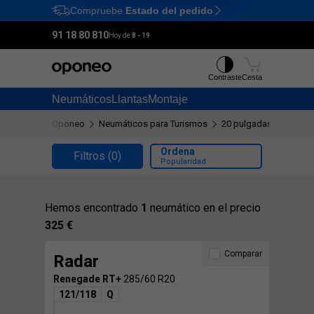
Compruebe
Estado del pedido
Ctrl
M
91 18 80 810
Hoy de:
8 - 19
Contraste
Cesta
Neumáticos
Llantas
Montaje
Oponeo
Neumáticos para Turismos
20 pulgadas
285/60
Ordena
Filtros
(0)
Popularidad
Hemos encontrado
1
neumático en el precio
325 €
Comparar
Radar
Renegade RT+
285/60 R20
121/118
Q