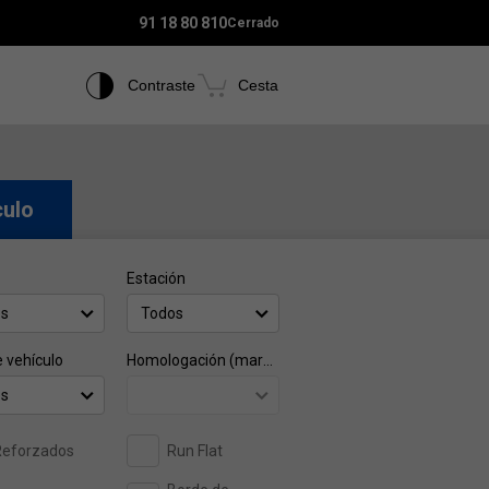
91 18 80 810
Cerrado
Contraste
Cesta
culo
Estación
os
Todos
e vehículo
Homologación (marca)
os
Reforzados
Run Flat