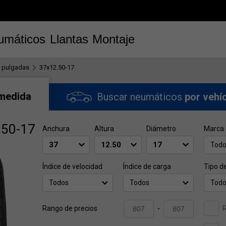
umáticos
Llantas
Montaje
 pulgadas
37x12.50-17
 medida
Buscar neumáticos
por vehí
.50-17
Anchura
Altura
Diámetro
Marca
Tod
Índice de velocidad
Índice de carga
Tipo d
Todos
Todos
Tod
Rango de precios
-