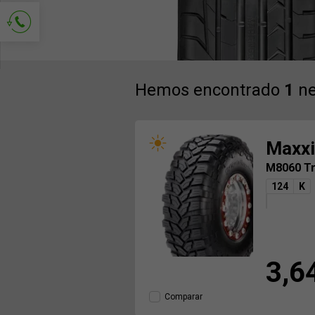
Solicitud de contacto
Hemos encontrado
1
ne
Maxxi
M8060 T
124
K
3,6
Comparar