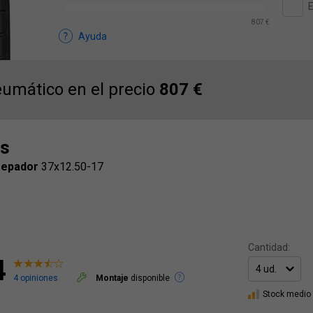
E
807 €
Ayuda
umático en el precio
807 €
s
repador
37x12.50-17
Cantidad:
4
4 opiniones
Montaje
disponible
Stock medio