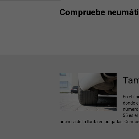
Compruebe neumátic
Tam
En el fl
donde el
número d
55 es el
anchura de la llanta en pulgadas. Conoce