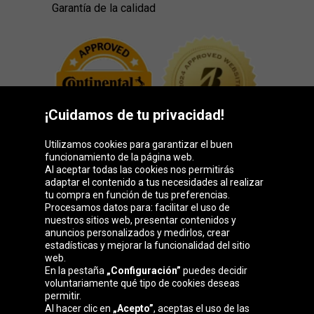
Garantía de la calidad
¡Cuidamos de tu privacidad!
Utilizamos cookies para garantizar el buen
funcionamiento de la página web.
Al aceptar todas las cookies nos permitirás
adaptar el contenido a tus necesidades al realizar
Grupo Oponeo
tu compra en función de tus preferencias.
Procesamos datos para: facilitar el uso de
nuestros sitios web, presentar contenidos y
anuncios personalizados y medirlos, crear
estadísticas y mejorar la funcionalidad del sitio
Belgique
Česká
Deutschland
Éire
web.
republika
En la pestaña
„Configuración”
puedes decidir
voluntariamente qué tipo de cookies deseas
permitir.
Al hacer clic en
„Acepto”
, aceptas el uso de las