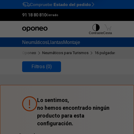
Compruebe
Estado del pedido
Ctrl
M
91 18 80 810
Cerrado
Contraste
Cesta
Neumáticos
Llantas
Montaje
Oponeo
Neumáticos para Turismos
16 pulgadas
7.5/80
Filtros
(0)
Lo sentimos,
no hemos encontrado ningún
producto para esta
configuración.