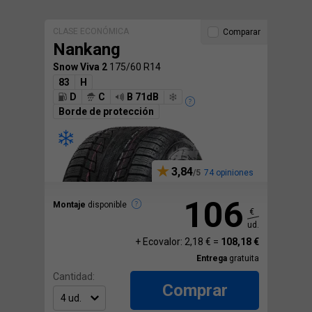
CLASE ECONÓMICA
Comparar
Nankang
Snow Viva 2
175/60 R14
83
H
D
C
B 71dB
Borde de protección
3,84
74 opiniones
106
Montaje
disponible
€
ud.
+ Ecovalor: 2,18 € =
108,18 €
Entrega
gratuita
Cantidad:
Comprar