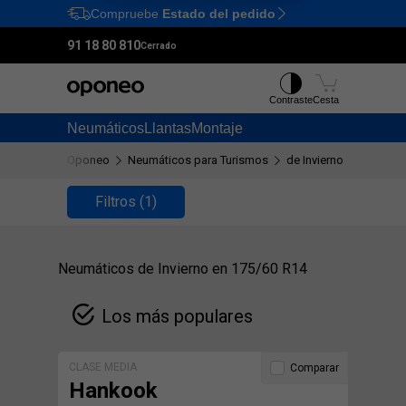
Compruebe
Estado del pedido
Ctrl
M
91 18 80 810
Cerrado
Contraste
Cesta
Neumáticos
Llantas
Montaje
Oponeo
Neumáticos para Turismos
de Invierno
175/60 
Filtros
(1)
Neumáticos de Invierno en 175/60 R14
Los más populares
CLASE MEDIA
Comparar
Hankook