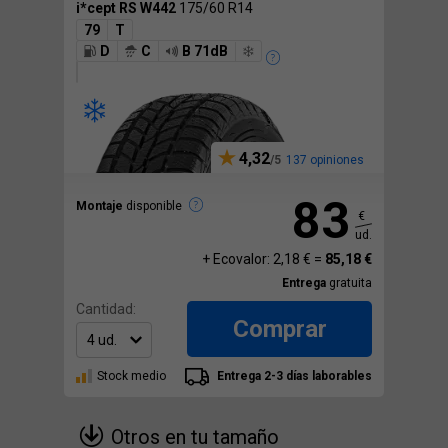
i*cept RS W442
175/60 R14
79
T
D
C
B 71dB
4,32
137 opiniones
83
Montaje
disponible
€
ud.
+ Ecovalor: 2,18 € =
85,18 €
Entrega
gratuita
Cantidad:
Comprar
Stock medio
Entrega 2-3 días laborables
Otros en tu tamaño