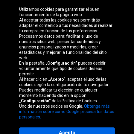
Utilizamos cookies para garantizar el buen
funcionamiento de la página web.
Al aceptar todas las cookies nos permitirás
adaptar el contenido a tus necesidades al realizar
Grupo Oponeo
tu compra en función de tus preferencias.
Procesamos datos para: facilitar el uso de
nuestros sitios web, presentar contenidos y
anuncios personalizados y medirlos, crear
estadísticas y mejorar la funcionalidad del sitio
Belgique
Česká
Deutschland
Éire
web.
republika
En la pestaña
„Configuración”
puedes decidir
voluntariamente qué tipo de cookies deseas
permitir.
Al hacer clic en
„Acepto”
, aceptas el uso de las
France
Italia
Magyarország
Nederland
cookies según la configuración de tu navegador.
Puedes modificar tu elección en cualquier
momento haciendo clic en la opción
„Configuración”
de la Política de Cookies.
Uno de nuestros socios es Google.
Obtenga más
Österreich
Polska
Slovenská
United
información sobre cómo Google procesa tus datos
republika
Kingdom
personales.
Acepto